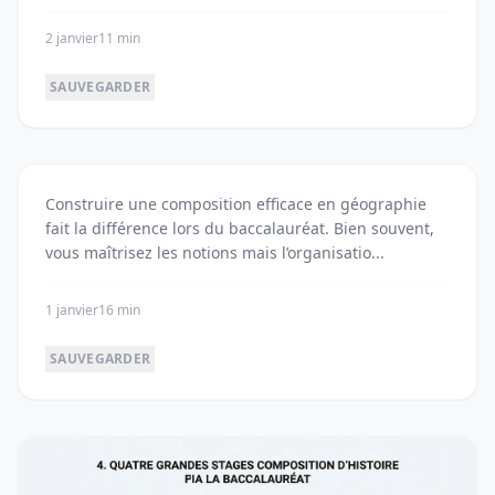
mét...
2 janvier
11 min
SAUVEGARDER
Réussir sa composition de géographie au
Construire une composition efficace en géographie
lycée
fait la différence lors du baccalauréat. Bien souvent,
vous maîtrisez les notions mais l’organisatio...
1 janvier
16 min
SAUVEGARDER