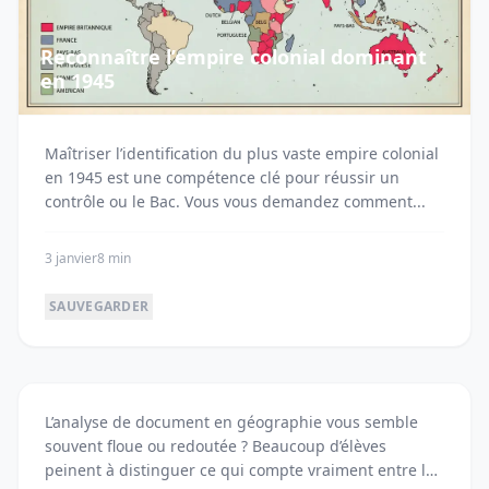
Reconnaître l’empire colonial dominant
en 1945
Maîtriser l’identification du plus vaste empire colonial
en 1945 est une compétence clé pour réussir un
contrôle ou le Bac. Vous vous demandez comment...
3 janvier
8 min
SAUVEGARDER
Réussir l’analyse de document en
L’analyse de document en géographie vous semble
géographie
souvent floue ou redoutée ? Beaucoup d’élèves
peinent à distinguer ce qui compte vraiment entre la