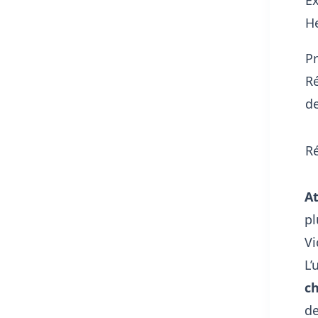
E
H
Pr
R
d
Ré
At
pl
Vi
L’
c
de