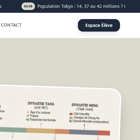
Population Tokyo : 14, 37 ou 42 millions ? Le bon chi
04-08
CONTACT
Espace Élève