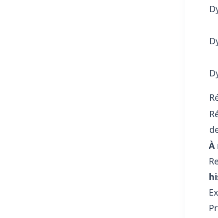
D
D
D
R
R
d
À 
Re
hi
Ex
Pr