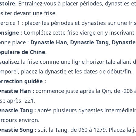
stoire
. Entraînez-vous à placer périodes, dynasties 
siter devant une frise.
ercice 1 : placer les périodes et dynasties sur une fr
onsigne
: Complétez cette frise vierge en y inscrivant
nne place :
Dynastie Han, Dynastie Tang, Dynastie
pulaire de Chine
.
sualisez la frise comme une ligne horizontale allant 
mporel, placez la dynastie et les dates de début/fin.
rrection guidée :
nastie Han :
commence juste après la Qin, de -206 à 
ise après -221.
nastie Tang :
après plusieurs dynasties intermédiaire
rcours environ.
nastie Song :
suit la Tang, de 960 à 1279. Placez-la j