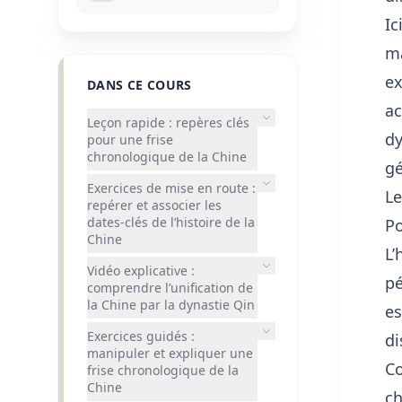
Ic
ma
ex
DANS CE COURS
ac
Leçon rapide : repères clés
dy
pour une frise
chronologique de la Chine
gé
Exercices de mise en route :
Le
repérer et associer les
dates-clés de l’histoire de la
Po
Chine
L’
Vidéo explicative :
pé
comprendre l’unification de
la Chine par la dynastie Qin
es
Exercices guidés :
di
manipuler et expliquer une
Co
frise chronologique de la
Chine
ch