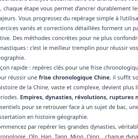
i, chaque étape vous permet d’ancrer durablement l
jeurs. Vous progressez du repérage simple à l’utilis
ercices variés et corrections détaillées forment un 
tive. Des méthodes concrètes pour ne plus confondre
nastiques : c’est le meilleur tremplin pour réussir vo
ographie.
çon rapide : repères clés pour une frise chronologiq
ur réussir une
frise chronologique Chine
, il suffit
histoire de la Chine, vaste et complexe, devient plus 
riodes.
Empires, dynasties, révolutions, ruptures
sentiels pour se retrouver face à un sujet de bac, 
ssertation en histoire-géographie.
mmencez par repérer les grandes dynasties, véritabl
ronologie. Qîn, Han, Tang, Ming, Qing… chaque dyna