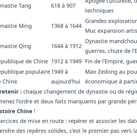
Apogée culturelle, o
ynastie Tang
618 à 907
techniques
Grandes exploratio
ynastie Ming
1368 à 1644
Mur, expansion arti
Dynastie mandchoue
ynastie Qing
1644 à 1912
guerres, chute de l
épublique de Chine
1912 à 1949
Fin de l’Empire, gue
épublique populaire
1949 à
Mao Zedong au pouvo
e Chine
aujourd’hui
économique à parti
retenir :
chaque changement de dynastie ou de régi
tenez l’ordre et deux faits marquants par grande péri
stoire Chine
!
ercices de mise en route : repérer et associer les date
endre des repères solides, c’est le premier pas vers l