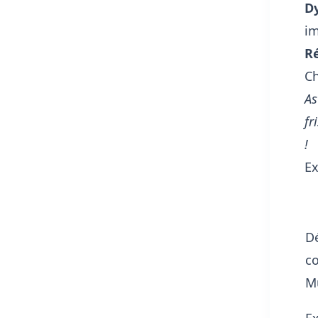
Dy
im
Ré
Ch
As
fr
!
Ex
Dé
c
M