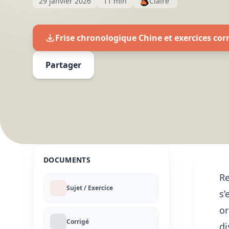
29 janvier 2026
11 min
Claire
Frise chronologique Chine et exercices cor
Partager
DOCUMENTS
Re
Sujet / Exercice
s’
or
Corrigé
di