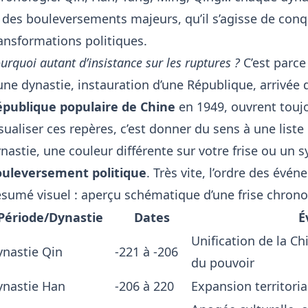
 des bouleversements majeurs, qu’il s’agisse de conq
ansformations politiques.
urquoi autant d’insistance sur les ruptures ?
C’est parce 
une dynastie, instauration d’une République, arrivé
publique populaire de Chine
en 1949, ouvrent toujo
sualiser ces repères, c’est donner du sens à une lis
nastie, une couleur différente sur votre frise ou un 
ouleversement politique
. Très vite, l’ordre des év
sumé visuel : aperçu schématique d’une frise chron
Période/Dynastie
Dates
É
Unification de la Ch
ynastie Qin
-221 à -206
du pouvoir
ynastie Han
-206 à 220
Expansion territoria