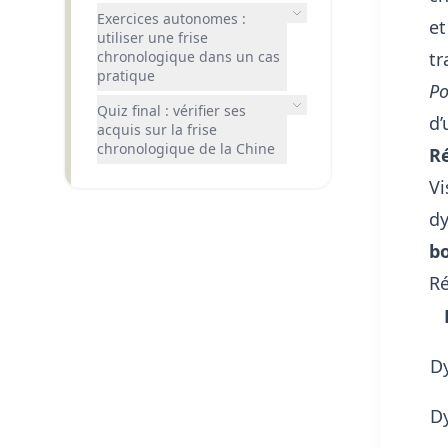
Exercices autonomes :
et
utiliser une frise
chronologique dans un cas
tr
pratique
Po
Quiz final : vérifier ses
d’
acquis sur la frise
chronologique de la Chine
Ré
Vi
dy
b
Ré
D
D