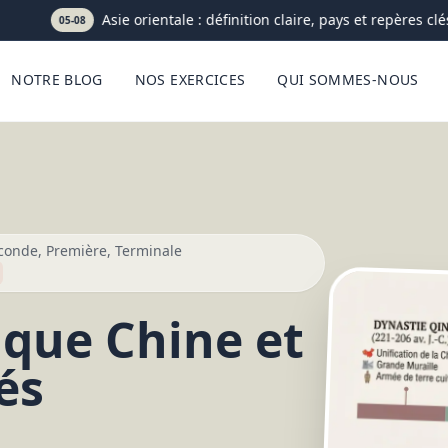
Asie orientale : définition claire, pays et repères clés
05-08
NOTRE BLOG
NOS EXERCICES
QUI SOMMES-NOUS
econde, Première, Terminale
ique Chine et
és