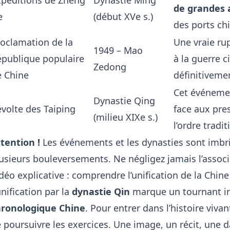
xpéditions de Zheng
Dynastie Ming
de grandes 
e
(début XVe s.)
des ports chi
oclamation de la
Une vraie rup
1949 – Mao
épublique populaire
à la guerre c
Zedong
e Chine
définitiveme
Cet événemen
Dynastie Qing
volte des Taiping
face aux pre
(milieu XIXe s.)
l’ordre tradit
tention !
Les événements et les dynasties sont imbr
usieurs bouleversements. Ne négligez jamais l’associ
déo explicative : comprendre l’unification de la Chine
unification par la
dynastie Qin
marque un tournant i
hronologique Chine
. Pour entrer dans l’histoire viva
 poursuivre les exercices. Une image, un récit, une 