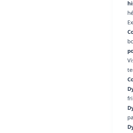
hi
hé
Ex
C
bo
po
Vi
te
Co
Dy
fr
Dy
pa
Dy