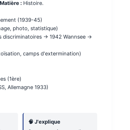
Matière :
Histoire.
ssement (1939-45)
age, photo, statistique)
is discriminatoires → 1942 Wannsee →
toïsation, camps d'extermination)
les (1ère)
RSS, Allemagne 1933)
🧠 J'explique