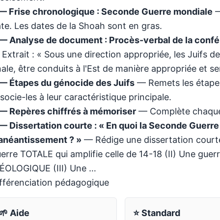
— Frise chronologique : Seconde Guerre mondiale
—
te. Les dates de la Shoah sont en gras.
— Analyse de document : Procès-verbal de la conf
Extrait : « Sous une direction appropriée, les Juifs de
nale, être conduits à l'Est de manière appropriée et 
— Étapes du génocide des Juifs
— Remets les étapes
socie-les à leur caractéristique principale.
— Repères chiffrés à mémoriser
— Complète chaque p
— Dissertation courte : « En quoi la Seconde Guerre
anéantissement ? »
— Rédige une dissertation courte 
erre TOTALE qui amplifie celle de 14-18 (II) Une g
ÉOLOGIQUE (III) Une …
fférenciation pédagogique
🌱 Aide
⭐ Standard