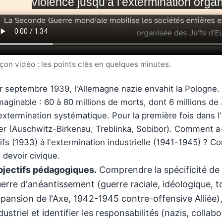
çon vidéo : les points clés en quelques minutes.
r septembre 1939, l'Allemagne nazie envahit la Pologne. S
imaginable : 60 à 80 millions de morts, dont 6 millions de
extermination systématique. Pour la première fois dans l'
er (Auschwitz-Birkenau, Treblinka, Sobibor). Comment a-
ifs (1933) à l'extermination industrielle (1941-1945) ? C
 devoir civique.
jectifs pédagogiques.
Comprendre la spécificité d
erre d'anéantissement (guerre raciale, idéologique, t
pansion de l'Axe, 1942-1945 contre-offensive Alliée
dustriel et identifier les responsabilités (nazis, collab