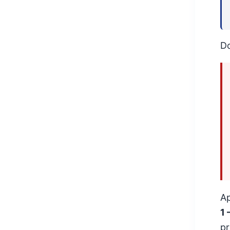
Do
Ap
1 
pr