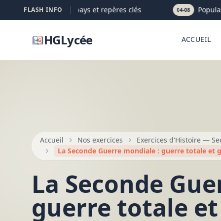
e : définition claire, pays et repères clés
Population
FLASH INFO
04-08
HGLycée
ACCUEIL
Accueil
Nos exercices
Exercices d'Histoire — S
La Seconde Guerre mondiale : guerre totale et g
La Seconde Guer
guerre totale e