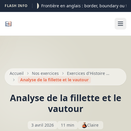
Frontière en anglais : border, boundary ou fron
FLASH INFO
09-08
Accueil
Nos exercices
Exercices d'Histoire — Seconde, Première, Terminale
Analyse de la fillette et le vautour
Analyse de la fillette et le
vautour
3 avril 2026
11 min
Claire