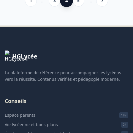
...
4
...
1
3
5
7
HGLycée
La plateforme de référence pour accompagner les lycéens
vers la réussite. Contenus vérifiés et pédagogie moderne.
Conseils
Espace parents
199
Vie lycéenne et bons plans
24