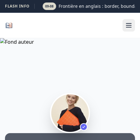
Frontière en anglais : border, boundary 
FLASH INFO
09-08