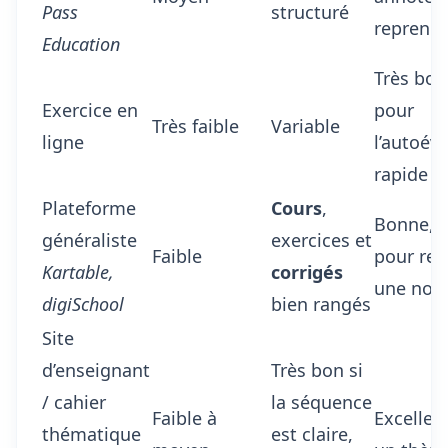
Pass
structuré
reprend
Education
Très bo
Exercice en
pour
Très faible
Variable
ligne
l’autoév
rapide
Plateforme
Cours
,
Bonne, s
généraliste
exercices et
Faible
pour ret
Kartable,
corrigés
une not
digiSchool
bien rangés
Site
d’enseignant
Très bon si
/ cahier
la séquence
Faible à
Excellen
thématique
est claire,