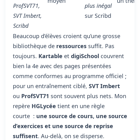
moyen
un thème
ProfSVT71,
plus inégal
SVT Imbert,
sur Scribd
Scribd
Beaucoup d’élèves croient qu’une grosse
bibliothèque de
ressources
suffit. Pas
toujours.
Kartable
et
digiSchool
couvrent
bien la 4e avec des pages présentées
comme conformes au programme officiel ;
pour un entraînement ciblé,
SVT Imbert
ou
ProfSVT71
sont souvent plus nets. Mon
repère
HGLycée
tient en une règle
courte :
une source de cours, une source
d’exercices et une source de reprise
suffisent
. Au-delà, on se disperse.