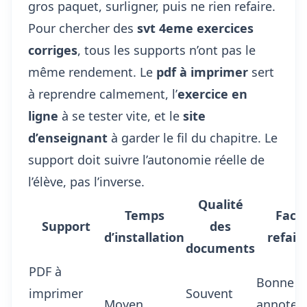
gros paquet, surligner, puis ne rien refaire.
Pour chercher des
svt 4eme exercices
corriges
, tous les supports n’ont pas le
même rendement. Le
pdf à imprimer
sert
à reprendre calmement, l’
exercice en
ligne
à se tester vite, et le
site
d’enseignant
à garder le fil du chapitre. Le
support doit suivre l’autonomie réelle de
l’élève, pas l’inverse.
Qualité
Temps
Facil
Support
des
d’installation
refair
documents
PDF à
Bonne p
imprimer
Souvent
Moyen
annoter 