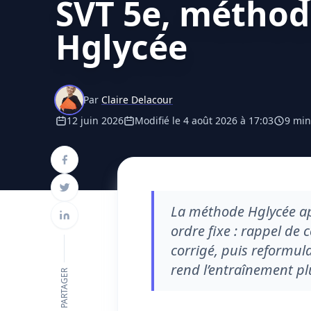
SVT 5e, méthod
Hglycée
Par
Claire Delacour
12 juin 2026
Modifié le 4 août 2026 à 17:03
9 min
La méthode Hglycée app
ordre fixe : rappel de 
corrigé, puis reformula
rend l’entraînement pl
PARTAGER