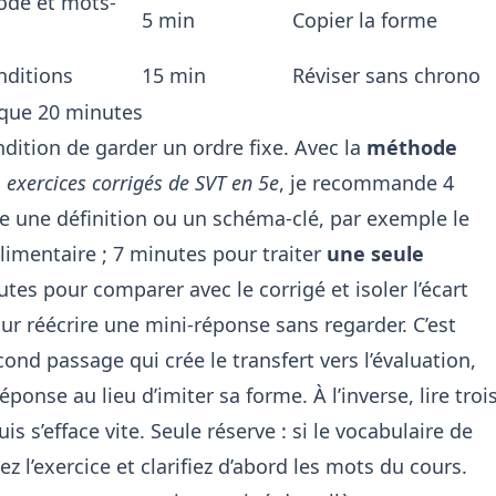
de et mots-
5 min
Copier la forme
nditions
15 min
Réviser sans chrono
 que 20 minutes
ndition de garder un ordre fixe. Avec la
méthode
s
exercices corrigés de SVT en 5e
, je recommande 4
re une définition ou un schéma-clé, par exemple le
imentaire ; 7 minutes pour traiter
une seule
tes pour comparer avec le corrigé et isoler l’écart
our réécrire une mini-réponse sans regarder. C’est
cond passage qui crée le transfert vers l’évaluation,
éponse au lieu d’imiter sa forme. À l’inverse, lire troi
uis s’efface vite. Seule réserve : si le vocabulaire de
z l’exercice et clarifiez d’abord les mots du cours.