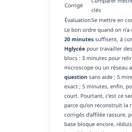
Comparer métho
Corrigé
clés
Évaluation
Se mettre en co
Le bon ordre quand on n’a
20 minutes
suffisent, à co
Hglycée
pour travailler de
blocs : 3 minutes pour reli
microscope ou un réseau al
question
sans aide ; 5 minu
exact ; 5 minutes, enfin, p
court. Pourtant, c’est ce se
parce qu’on reconstruit la r
corrigés d’affilée rassure, p
base bloque encore, réduise