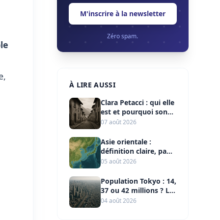
M'inscrire à la newsletter
Zéro spam.
le
e,
À LIRE AUSSI
Clara Petacci : qui elle
est et pourquoi son
nom reste lié à
07 août 2026
Mussolini
Asie orientale :
définition claire, pays
et repères clés
05 août 2026
Population Tokyo : 14,
37 ou 42 millions ? Le
bon chiffre
04 août 2026