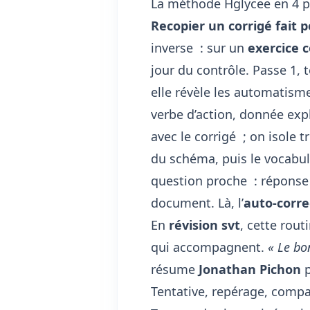
La méthode Hglycee en 4 pa
Recopier un corrigé fait 
inverse : sur un
exercice c
jour du contrôle. Passe 1, 
elle révèle les automatisme
verbe d’action, donnée exp
avec le corrigé ; on isole t
du schéma, puis le vocabu
question proche : réponse 
document. Là, l’
auto-corre
En
révision svt
, cette rou
qui accompagnent.
« Le bo
résume
Jonathan Pichon
p
Tentative, repérage, compa