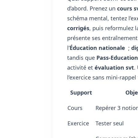
d’abord. Prenez un
cours s
schéma mental, tentez l’ex
corrigés
, puis reformulez l
présente ses entraînemen
l’
Éducation nationale
;
di
tandis que
Pass-Educatio
activité et
évaluation svt
.
l’exercice sans mini-rappel
Support
Obje
Cours
Repérer 3 notio
Exercice
Tester seul