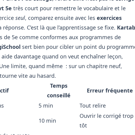
vt 5e
très court pour remettre le vocabulaire et le
ercice
seul
, comparez ensuite avec les
exercices
a réponse. C’est là que l’apprentissage se fixe.
Kartab
ts de 5e comme conformes aux programmes de
giSchool
sert bien pour cibler un point du programm
n
aide davantage quand on veut enchaîner leçon,
 Une limite, quand même : sur un chapitre neuf,
 tourne vite au hasard.
Temps
ctif
Erreur fréquente
conseillé
ns
5 min
Tout relire
Ouvrir le corrigé trop
10 min
tôt