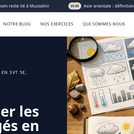
m reste lié à Mussolini
Asie orientale : définition c
05-08
NOTRE BLOG
NOS EXERCICES
QUI SOMMES-NOUS
EN SVT 5E,
er les
gés en