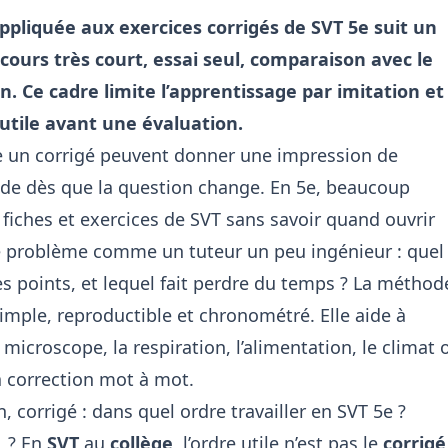
pliquée aux exercices corrigés de SVT 5e suit un
 cours très court, essai seul, comparaison avec le
n. Ce cadre limite l’apprentissage par imitation et
utile avant une évaluation.
re un corrigé peuvent donner une impression de
 vide dès que la question change. En 5e, beaucoup
 fiches et exercices de SVT sans savoir quand ouvrir
le problème comme un tuteur un peu ingénieur : quel
s points, et lequel fait perdre du temps ? La méthod
simple, reproductible et chronométré. Elle aide à
e microscope, la respiration, l’alimentation, le climat 
a correction mot à mot.
, corrigé : dans quel ordre travailler en SVT 5e ?
r ? En
SVT
au
collège
, l’ordre utile n’est pas le
corrigé