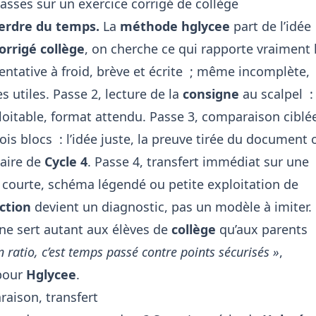
sses sur un exercice corrigé de collège
perdre du temps.
La
méthode hglycee
part de l’idée
orrigé collège
, on cherche ce qui rapporte vraiment 
tentative à froid, brève et écrite ; même incomplète,
s utiles. Passe 2, lecture de la
consigne
au scalpel :
loitable, format attendu. Passe 3, comparaison ciblé
rois blocs : l’idée juste, la preuve tirée du document 
laire de
Cycle 4
. Passe 4, transfert immédiat sur une
courte, schéma légendé ou petite exploitation de
ction
devient un diagnostic, pas un modèle à imiter.
tine sert autant aux élèves de
collège
qu’aux parents
n ratio, c’est temps passé contre points sécurisés »
,
our
Hglycee
.
raison, transfert