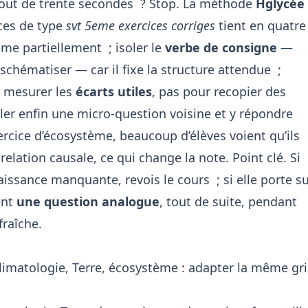
 bout de trente secondes ? Stop. La méthode
Hglycée
ces de type
svt 5eme exercices corriges
tient en quatre
me partiellement ; isoler le
verbe de consigne
—
, schématiser — car il fixe la structure attendue ;
r mesurer les
écarts utiles
, pas pour recopier des
ler enfin une micro-question voisine et y répondre
ercice d’écosystème, beaucoup d’élèves voient qu’ils
 relation causale, ce qui change la note. Point clé. Si
aissance manquante, revois le cours ; si elle porte s
ent
une question analogue
, tout de suite, pendant
fraîche.