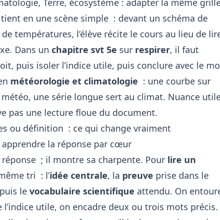
matologie, Terre, écosystème : adapter la même grill
e tient en une scène simple : devant un schéma de
e températures, l’élève récite le cours au lieu de lir
exe. Dans un
chapitre svt 5e
sur
respirer
, il faut
t, puis isoler l’indice utile, puis conclure avec le mo
 en
météorologie et climatologie
: une courbe sur
 météo, une série longue sert au climat. Nuance util
ve pas une lecture floue du document.
s ou définition : ce qui change vraiment
s apprendre la réponse par cœur
 réponse ; il montre sa charpente. Pour
lire un
 même tri : l’
idée centrale
, la
preuve
prise dans le
puis le
vocabulaire scientifique
attendu. On entour
e l’indice utile, on encadre deux ou trois mots précis.