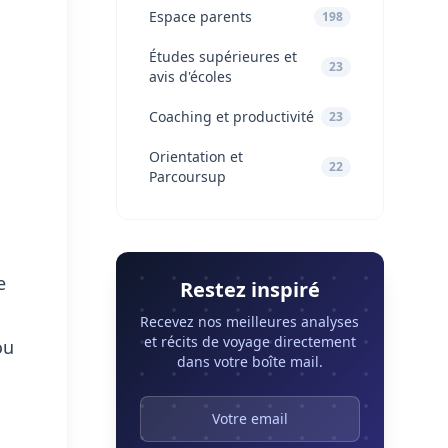
Espace parents
198
Études supérieures et
23
avis d'écoles
Coaching et productivité
23
Orientation et
22
Parcoursup
e
Restez inspiré
Recevez nos meilleures analyses
et récits de voyage directement
ou
dans votre boîte mail.