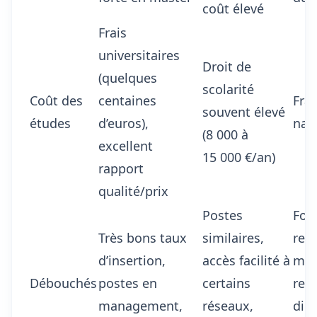
coût élevé
Frais
universitaires
Droit de
(quelques
scolarité
Coût des
centaines
Frai
souvent élevé
études
d’euros),
nati
(8 000 à
excellent
15 000 €/an)
rapport
qualité/prix
Postes
Fon
Très bons taux
similaires,
rec
d’insertion,
accès facilité à
moi
Débouchés
postes en
certains
rec
management,
réseaux,
dire