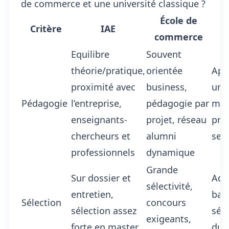
de commerce et une université classique ?
École de
Critère
IAE
commerce
Equilibre
Souvent
théorie/pratique,
orientée
App
proximité avec
business,
univ
Pédagogie
l’entreprise,
pédagogie par
moi
enseignants-
projet, réseau
pro
chercheurs et
alumni
selo
professionnels
dynamique
Grande
Sur dossier et
Adm
sélectivité,
entretien,
bac 
Sélection
concours
sélection assez
séle
exigeants,
forte en master
dur