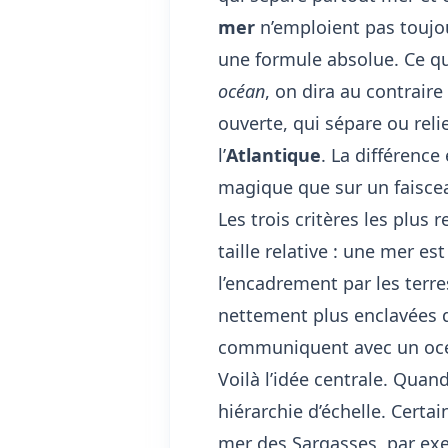
mer
n’emploient pas toujou
une formule absolue. Ce qui
océan
, on dira au contraire
ouverte, qui sépare ou reli
l’
Atlantique
. La différenc
magique que sur un faiscea
Les trois critères les plus 
taille relative : une mer es
l’encadrement par les terre
nettement plus enclavées q
communiquent avec un océa
Voilà l’idée centrale. Quan
hiérarchie d’échelle. Certa
mer des Sargasses, par exem