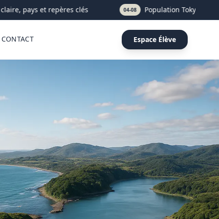
laire, pays et repères clés
Population Tokyo : 14, 37 
04-08
CONTACT
Espace Élève