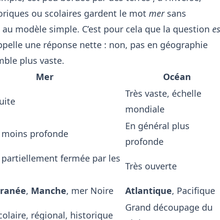
toriques ou scolaires gardent le mot
mer
sans
au modèle simple. C’est pour cela que la question
es
pelle une réponse nette : non, pas en géographie
emble plus vaste.
Mer
Océan
Très vaste, échelle
uite
mondiale
En général plus
 moins profonde
profonde
partiellement fermée par les
Très ouverte
rranée
,
Manche
, mer Noire
Atlantique
, Pacifique
Grand découpage du
olaire, régional, historique