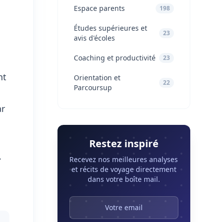
Espace parents
198
Études supérieures et
23
avis d'écoles
Coaching et productivité
23
nt
Orientation et
22
Parcoursup
ar
Restez inspiré
.
Recevez nos meilleures analyses
et récits de voyage directement
dans votre boîte mail.