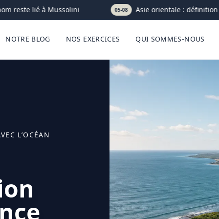
m reste lié à Mussolini
Asie orientale : définition c
05-08
NOTRE BLOG
NOS EXERCICES
QUI SOMMES-NOUS
AVEC L’OCÉAN
tion
ence