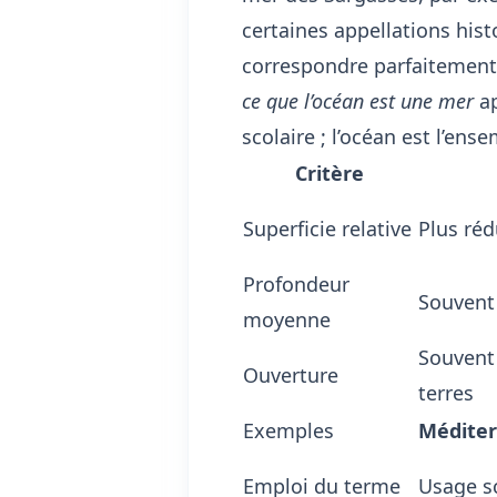
certaines appellations his
correspondre parfaitement 
ce que l’océan est une mer
ap
scolaire ; l’océan est l’ens
Critère
Superficie relative
Plus réd
Profondeur
Souvent
moyenne
Souvent 
Ouverture
terres
Exemples
Médite
Emploi du terme
Usage sc