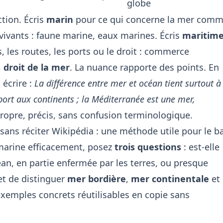
globe
ction. Écris
marin
pour ce qui concerne la mer com
 vivants : faune marine, eaux marines. Écris
maritim
, les routes, les ports ou le droit : commerce
,
droit de la mer
. La nuance rapporte des points. En
 écrire :
La différence entre mer et océan tient surtout à
apport aux continents ; la Méditerranée est une mer,
propre, précis, sans confusion terminologique.
ans réciter Wikipédia : une méthode utile pour le b
marine efficacement, posez
trois questions
: est-elle
éan, en partie enfermée par les terres, ou presque
et de distinguer
mer bordière
,
mer continentale
et
exemples concrets réutilisables en copie sans