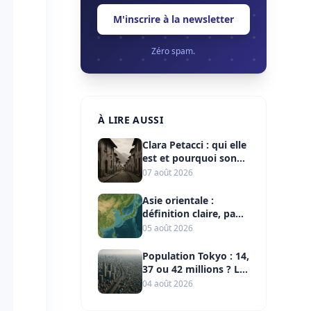
M'inscrire à la newsletter
Zéro spam.
À LIRE AUSSI
Clara Petacci : qui elle
est et pourquoi son
nom reste lié à
07 août 2026
Mussolini
Asie orientale :
définition claire, pays
et repères clés
05 août 2026
Population Tokyo : 14,
37 ou 42 millions ? Le
bon chiffre
04 août 2026