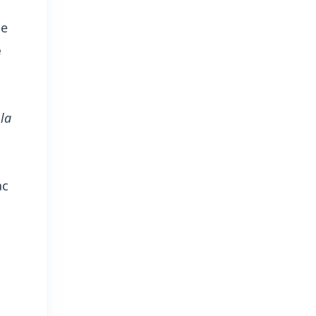
me
e
 la
ac