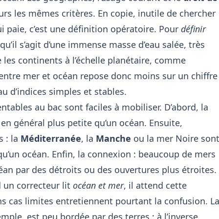
rs les mêmes critères. En copie, inutile de chercher
 paie, c’est une définition opératoire. Pour
définir
 qu’il s’agit d’une immense masse d’eau salée, très
e les continents à l’échelle planétaire, comme
e entre mer et océan repose donc moins sur un chiffre
u d’indices simples et stables.
rentables au bac sont faciles à mobiliser. D’abord, la
t en général plus petite qu’un océan. Ensuite,
s : la
Méditerranée
, la
Manche
ou la mer Noire son
u’un océan. Enfin, la connexion : beaucoup de mers
n par des détroits ou des ouvertures plus étroites.
d un correcteur lit
océan et mer
, il attend cette
ins cas limites entretiennent pourtant la confusion. L
ple, est peu bordée par des terres ; à l’inverse,