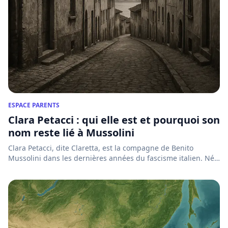
ESPACE PARENTS
Clara Petacci : qui elle est et pourquoi son
nom reste lié à Mussolini
Clara Petacci, dite Claretta, est la compagne de Benito
Mussolini dans les dernières années du fascisme italien. Née
à R...