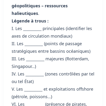
géopolitiques – ressources
halieutiques
.
Légende à trous :
I. Les
___________
principales (identifier les
axes de circulation mondiaux)
II. Les
___________
(points de passage
stratégiques entre bassins océaniques)
III. Les
___________
majeures (Rotterdam,
Singapour…)
IV. Les
___________
(zones contrôlées par tel
ou tel État)
V. Les
___________
et exploitations offshore
(pétrole, poissons…)
VI. Les
___________
(présence de pirates,