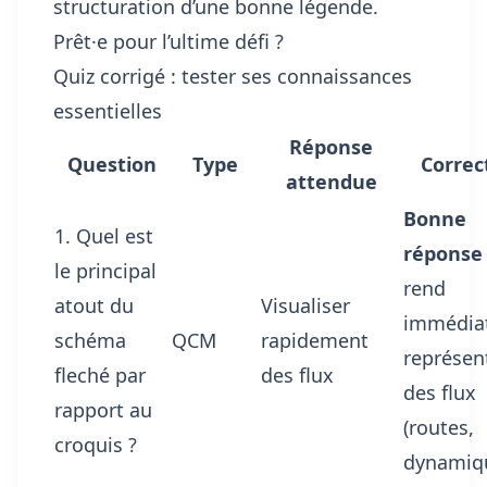
structuration d’une bonne légende.
Prêt·e pour l’ultime défi ?
Quiz corrigé : tester ses connaissances
essentielles
Réponse
Question
Type
Correc
attendue
Bonne
1. Quel est
réponse 
le principal
rend
atout du
Visualiser
immédiat
schéma
QCM
rapidement
représen
fleché par
des flux
des flux
rapport au
(routes,
croquis ?
dynamiqu