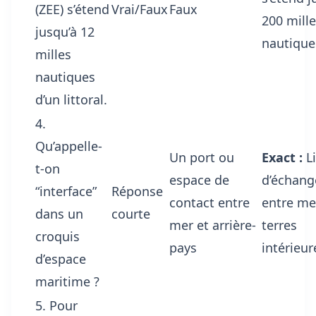
(ZEE) s’étend
Vrai/Faux
Faux
200 mill
jusqu’à 12
nautique
milles
nautiques
d’un littoral.
4.
Qu’appelle-
Un port ou
Exact :
L
t-on
espace de
d’échang
“interface”
Réponse
contact entre
entre me
dans un
courte
mer et arrière-
terres
croquis
pays
intérieur
d’espace
maritime ?
5. Pour