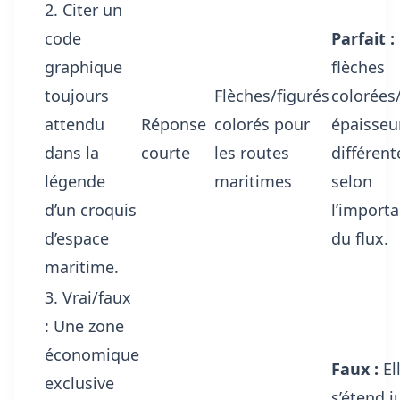
2. Citer un
code
Parfait :
graphique
flèches
toujours
Flèches/figurés
colorées
attendu
Réponse
colorés pour
épaisseu
dans la
courte
les routes
différent
légende
maritimes
selon
d’un croquis
l’import
d’espace
du flux.
maritime.
3. Vrai/faux
: Une zone
économique
Faux :
El
exclusive
s’étend j