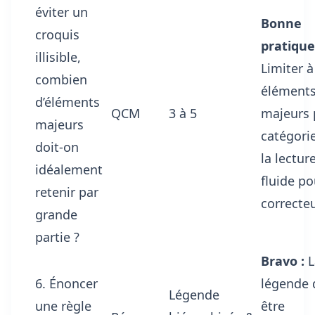
éviter un
Bonne
croquis
pratique
illisible,
Limiter à
combien
élément
d’éléments
QCM
3 à 5
majeurs 
majeurs
catégori
doit-on
la lectur
idéalement
fluide po
retenir par
correcteu
grande
partie ?
Bravo :
L
6. Énoncer
légende 
Légende
une règle
être