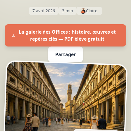
7 avril 2026
3 min
Claire
La galerie des Offices : histoire, œuvres et
repères clés — PDF élève gratuit
Partager