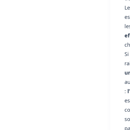
L
es
le
ef
ch
S
ra
u
a
:
l
es
co
so
pa