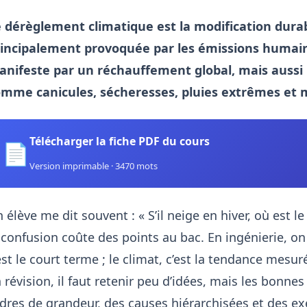
 dérèglement climatique est la modification durab
incipalement provoquée par les émissions humaines
nifeste par un réchauffement global, mais aussi 
mme canicules, sécheresses, pluies extrêmes et 
Télécharger la fiche PDF du cours
📄
Version imprimable · 3470 mots
 élève me dit souvent : « S’il neige en hiver, où est 
 confusion coûte des points au bac. En ingénierie, on 
est le court terme ; le climat, c’est la tendance mesu
 révision, il faut retenir peu d’idées, mais les bonnes
dres de grandeur, des causes hiérarchisées et des exe