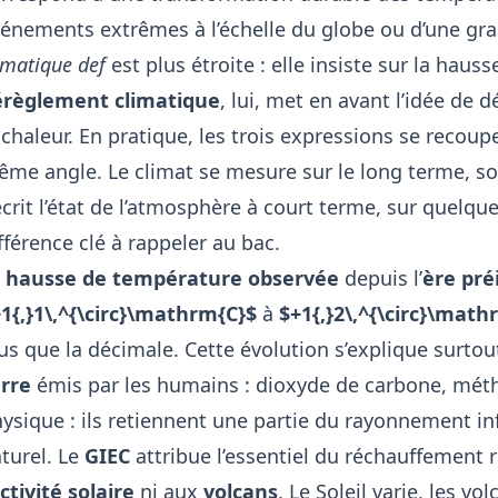
énements extrêmes à l’échelle du globe ou d’une gr
imatique def
est plus étroite : elle insiste sur la ha
érèglement climatique
, lui, met en avant l’idée de
 chaleur. En pratique, les trois expressions se recou
me angle. Le climat se mesure sur le long terme, s
crit l’état de l’atmosphère à court terme, sur quelque
fférence clé à rappeler au bac.
a
hausse de température observée
depuis l’
ère pré
1{,}1\,^{\circ}\mathrm{C}$
à
$+1{,}2\,^{\circ}\math
us que la décimale. Cette évolution s’explique surto
rre
émis par les humains : dioxyde de carbone, métha
ysique : ils retiennent une partie du rayonnement inf
turel. Le
GIEC
attribue l’essentiel du réchauffement 
ctivité solaire
ni aux
volcans
. Le Soleil varie, les vo