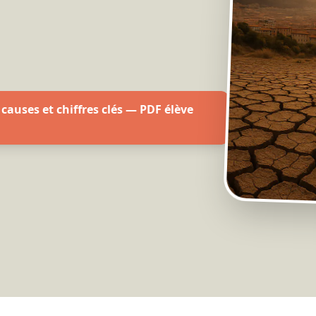
 causes et chiffres clés — PDF élève