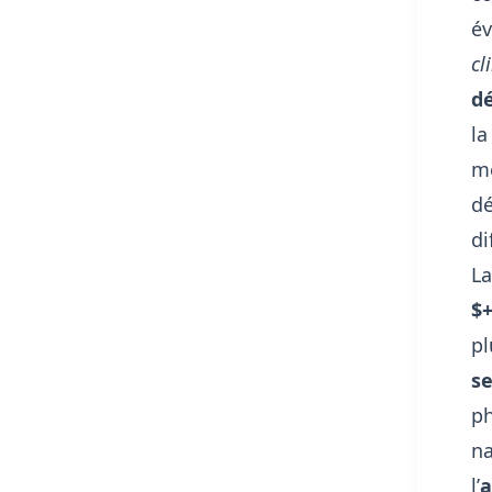
év
cl
d
la
mê
dé
di
L
$+
pl
se
ph
na
l’
a