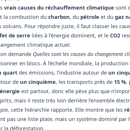
es
vrais causes du réchauffement climatique
sont d
t la combustion du
charbon
, du
pétrole
et du
gaz n
s volcans. Pour répondre juste, il faut classer les cau
fet de serre
liées à l’énergie dominent, et le
CO2
res
angement climatique actuel.
i on demande
Quelles sont les causes du changement cl
isonner en blocs. À l’échelle mondiale, la production 
n quart
des émissions, l’industrie autour de
un cinq
utour de
un cinquième
, les transports près de
15 %
,
’énergie
est partout, donc elle pèse plus que n’impor
prits, mais il reste très loin derrière l’ensemble élect
pie, cette hiérarchie rapporte. Elle montre que les
ré
nt pas une liste plate, mais un système dominé par l
r la déforestation.