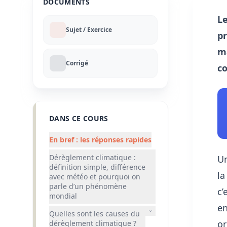
DOCUMENTS
Le
Sujet / Exercice
pr
ma
Corrigé
co
DANS CE COURS
En bref : les réponses rapides
Dérèglement climatique :
Un
définition simple, différence
la
avec météo et pourquoi on
parle d’un phénomène
c’
mondial
en
Quelles sont les causes du
or
dérèglement climatique ?