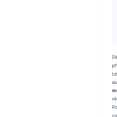
Dé
p
L
au
m
ré
Po
co