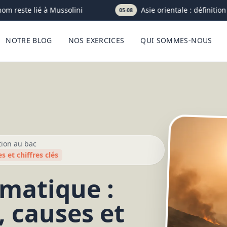
m reste lié à Mussolini
Asie orientale : définition cl
05-08
NOTRE BLOG
NOS EXERCICES
QUI SOMMES-NOUS
tion au bac
s et chiffres clés
matique :
, causes et