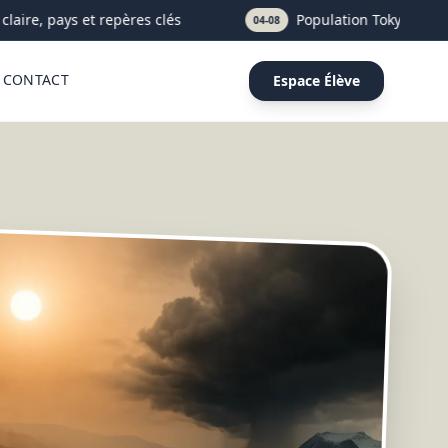
aire, pays et repères clés
Population Tokyo : 14, 37 
04-08
CONTACT
Espace Élève