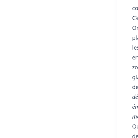
co
C’
On
pl
le
en
zo
gl
de
dé
ém
mé
Qu
de