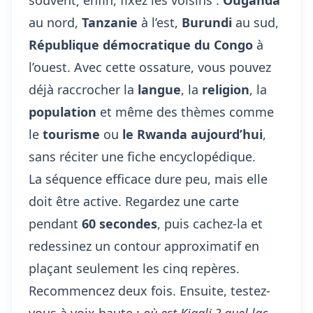
souvent; enfin, fixez les voisins :
Ouganda
au nord,
Tanzanie
à l’est,
Burundi
au sud,
République démocratique du Congo
à
l’ouest. Avec cette ossature, vous pouvez
déjà raccrocher la
langue
, la
religion
, la
population
et même des thèmes comme
le
tourisme
ou
le Rwanda aujourd’hui
,
sans réciter une fiche encyclopédique.
La séquence efficace dure peu, mais elle
doit être active. Regardez une carte
pendant
60 secondes
, puis cachez-la et
redessinez un contour approximatif en
plaçant seulement les cinq repères.
Recommencez deux fois. Ensuite, testez-