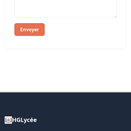
Envoyer
HGLycée