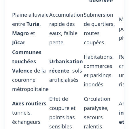
observée
g
Plaine alluviale
Accumulation
Submersion
Mon
entre
Turia
,
rapide des
de quartiers,
poi
Magro
et
eaux, faible
routes
phy
Júcar
pente
coupées
Communes
Habitations,
Reli
touchées
Urbanisation
commerces
cro
Valence
de la
récente
, sols
et parkings
urba
couronne
artificialisés
inondés
ris
métropolitaine
Effet de
Circulation
Axes routiers
,
Anal
coupure et
paralysée,
tunnels,
inf
points bas
secours
échangeurs
et 
sensibles
ralentis