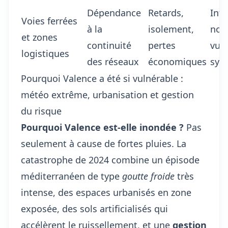
Dépendance
Retards,
Intr
Voies ferrées
à la
isolement,
not
et zones
continuité
pertes
vuln
logistiques
des réseaux
économiques
sys
Pourquoi Valence a été si vulnérable :
météo extrême, urbanisation et gestion
du risque
Pourquoi Valence est-elle inondée ?
Pas
seulement à cause de fortes pluies. La
catastrophe de 2024 combine un épisode
méditerranéen de type
goutte froide
très
intense, des espaces urbanisés en zone
exposée, des sols artificialisés qui
accélèrent le ruissellement, et une
gestion