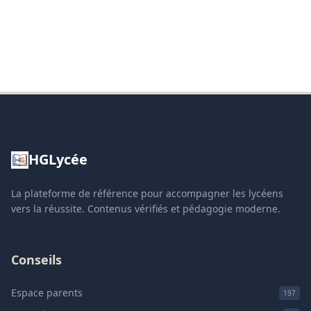
HGLycée
La plateforme de référence pour accompagner les lycéens
vers la réussite. Contenus vérifiés et pédagogie moderne.
Conseils
Espace parents
197