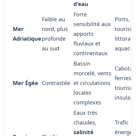
d'eau
Forte
Faible au
Ports,
sensibilité aux
Mer
nord, plus
tourism
apports
Adriatique
profonde
littoral,
fluviaux et
au sud
aquacul
continentaux
Bassin
Cabotag
morcelé, vents
ferries,
Mer Égée
Contrastée
et circulations
tourism
locales
insulair
complexes
Eaux très
chaudes,
Trafic
salinité
énergét