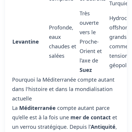
Turquie
Très
Hydrocar
ouverte
Profonde,
offshore,
vers le
eaux
grands p
Levantine
Proche-
chaudes et
commerc
Orient et
salées
tensions
l’axe de
géopolit
Suez
Pourquoi la Méditerranée compte autant
dans l'histoire et dans la mondialisation
actuelle
La
Méditerranée
compte autant parce
qu’elle est à la fois une
mer de contact
et
un verrou stratégique. Depuis l’
Antiquité
,