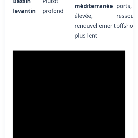
Bassin
Plutôt
méditerranée
ports,
levantin
profond
élevée,
ressour
renouvellement
offshor
plus lent