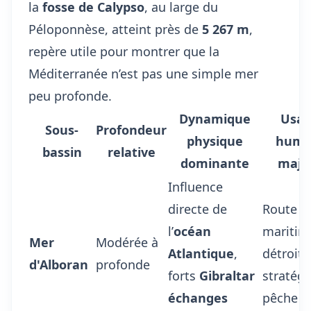
la
fosse de Calypso
, au large du
Péloponnèse, atteint près de
5 267 m
,
repère utile pour montrer que la
Méditerranée n’est pas une simple mer
peu profonde.
Dynamique
Usa
Sous-
Profondeur
physique
huma
bassin
relative
dominante
maje
Influence
directe de
Route
l’
océan
maritim
Mer
Modérée à
Atlantique
,
détroit
d'Alboran
profonde
forts
Gibraltar
stratégi
échanges
pêche