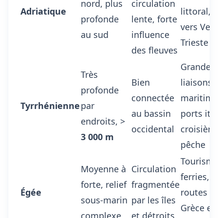
nord, plus
circulation
Adriatique
littoral, t
profonde
lente, forte
vers Veni
au sud
influence
Trieste
des fleuves
Grandes
Très
Bien
liaisons
profonde
connectée
maritime
Tyrrhénienne
par
au bassin
ports ita
endroits, >
occidental
croisière
3 000 m
pêche
Tourisme
Moyenne à
Circulation
ferries, 
forte, relief
fragmentée
Égée
routes e
sous-marin
par les îles
Grèce et
complexe
et détroits