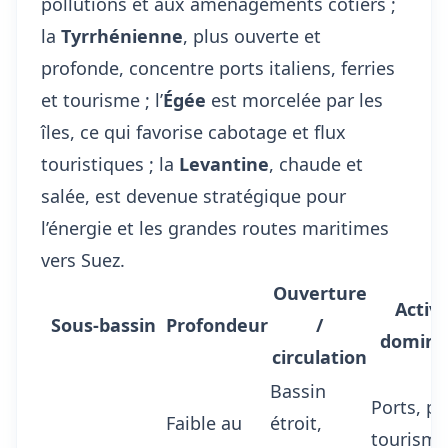
pollutions et aux aménagements côtiers ;
la
Tyrrhénienne
, plus ouverte et
profonde, concentre ports italiens, ferries
et tourisme ; l’
Égée
est morcelée par les
îles, ce qui favorise cabotage et flux
touristiques ; la
Levantine
, chaude et
salée, est devenue stratégique pour
l’énergie et les grandes routes maritimes
vers Suez.
Ouverture
Activi
Sous-bassin
Profondeur
/
domina
circulation
Bassin
Ports, pê
Faible au
étroit,
tourisme