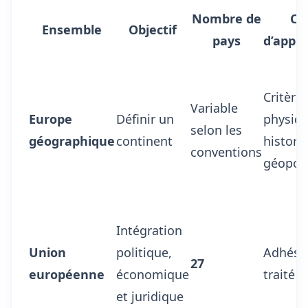
Nombre de
Cr
Ensemble
Objectif
pays
d’appa
Critère
Variable
Europe
Définir un
physiqu
selon les
géographique
continent
histori
conventions
géopoli
Intégration
Union
politique,
Adhési
27
européenne
économique
traité
et juridique