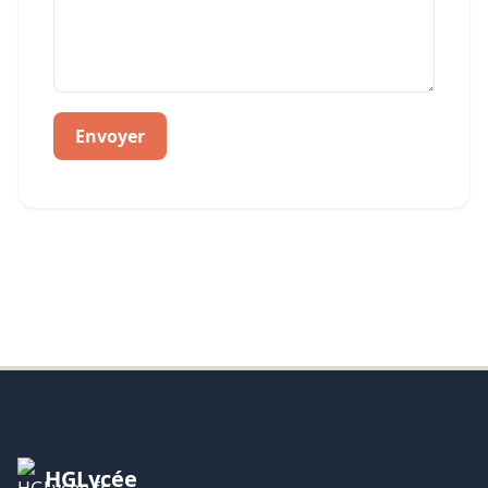
Envoyer
HGLycée