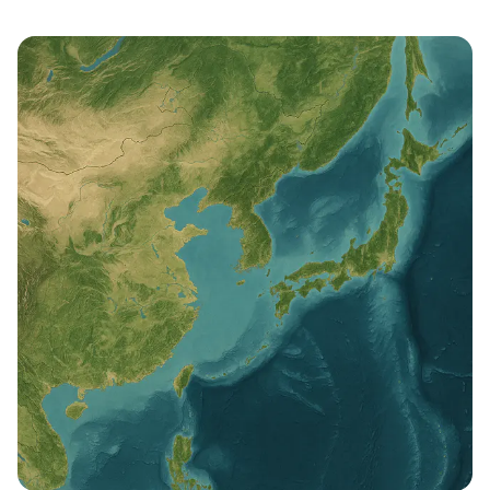
à R...