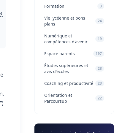
Formation
3
é.
Vie lycéenne et bons
24
plans
Numérique et
19
compétences d'avenir
Espace parents
197
Études supérieures et
23
avis d'écoles
ne
Coaching et productivité
23
n.
Orientation et
22
Parcoursup
”)