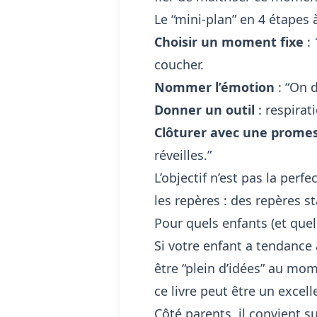
Le “mini-plan” en 4 étapes à
Choisir un moment fixe
: 
coucher.
Nommer l’émotion
: “On d
Donner un outil
: respirat
Clôturer avec une promes
réveilles.”
L’objectif n’est pas la perf
les repères : des
repères st
Pour quels enfants (et quels
Si votre enfant a tendance 
être “plein d’idées” au mo
ce livre peut être un excel
Côté parents, il convient s