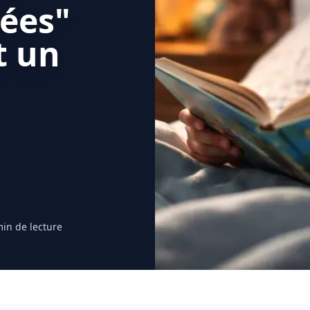
vées"
t un
min de lecture