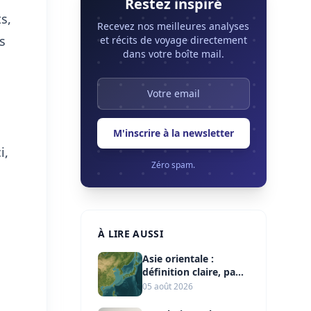
Restez inspiré
ts,
Recevez nos meilleures analyses
s
et récits de voyage directement
dans votre boîte mail.
M'inscrire à la newsletter
i,
Zéro spam.
À LIRE AUSSI
Asie orientale :
définition claire, pays
et repères clés
05 août 2026