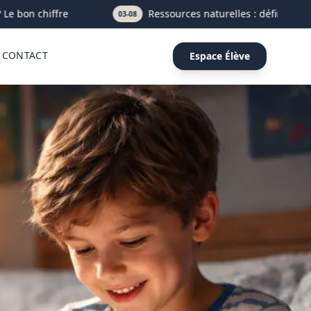
 bon chiffre
Ressources naturelles : définition, typ
03-08
CONTACT
Espace Élève