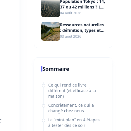
Population Tokyo : 14,
37 ou 42 millions ? Le
s
bon chiffre
04 août 2026
Ressources naturelles
: définition, types et
enjeux clés
03 août 2026
Sommaire
Ce qui rend ce livre
différent (et efficace à la
maison)
Concrètement, ce qui a
changé chez nous
,
Le “mini-plan” en 4 étapes
à tester dès ce soir