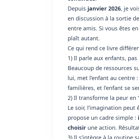
Depuis
janvier 2026
, je vo
en discussion à la sortie 
entre amis. Si vous êtes e
plaît autant.
Ce qui rend ce livre différe
1) Il parle aux enfants, pa
Beaucoup de ressources sur
lui, met l’enfant au centre 
familières, et l’enfant se s
2) Il transforme la peur en 
Le soir, l’imagination peut 
propose un
cadre simple
:
choisir
une action. Résulta
3) Il s’intègre à la routine