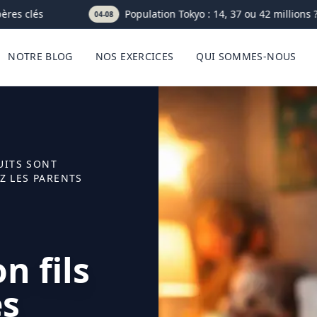
es clés
Population Tokyo : 14, 37 ou 42 millions ? Le
04-08
NOTRE BLOG
NOS EXERCICES
QUI SOMMES-NOUS
NUITS SONT
Z LES PARENTS
n fils
es