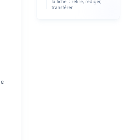
la fiche : relire, rédiger,
transférer
le