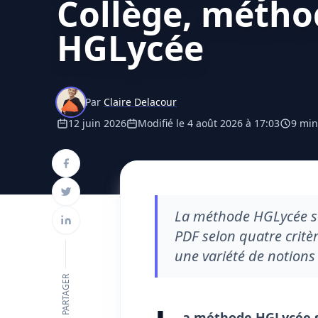
Collège, métho
HGLycée
Par
Claire Delacour
12 juin 2026
Modifié le 4 août 2026 à 17:03
9 min
La méthode HGLycée ser
PDF selon quatre critèr
une variété de notions 
PARTAGER
a méthode HGLycée se