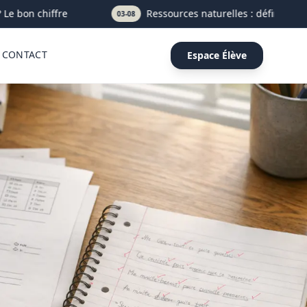
e bon chiffre
Ressources naturelles : définition, typ
03-08
CONTACT
Espace Élève