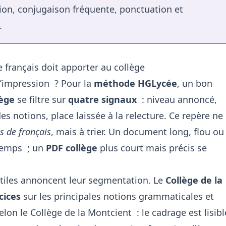
tion, conjugaison fréquente, ponctuation et
.
 français doit apporter au collège
l’impression ? Pour la
méthode HGLycée
, un bon
lège
se filtre sur
quatre signaux
: niveau annoncé,
es notions, place laissée à la relecture. Ce repère ne
es de français
, mais à trier. Un document long, flou ou
 temps ; un
PDF collège
plus court mais précis se
utiles annoncent leur segmentation. Le
Collège de la
cices
sur les principales notions grammaticales et
 selon le Collège de la Montcient : le cadrage est lisibl