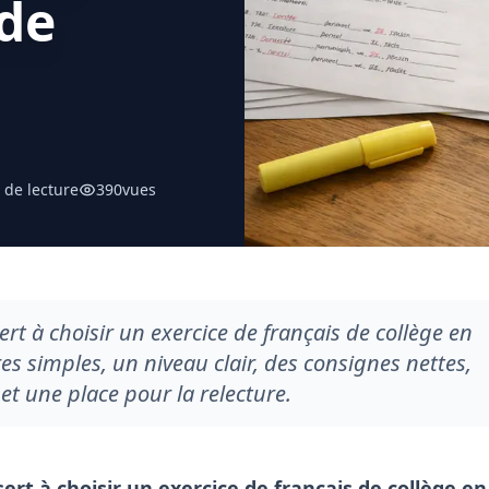
de
 de lecture
390
vues
t à choisir un exercice de français de collège en
es simples, un niveau clair, des consignes nettes,
et une place pour la relecture.
rt à choisir un exercice de français de collège en