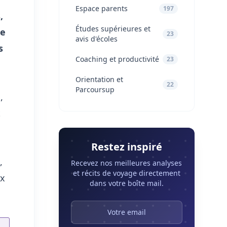
Espace parents
197
,
Études supérieures et
de
23
avis d'écoles
s
Coaching et productivité
23
Orientation et
22
Parcoursup
,
t
Restez inspiré
,
Recevez nos meilleures analyses
et récits de voyage directement
ux
dans votre boîte mail.