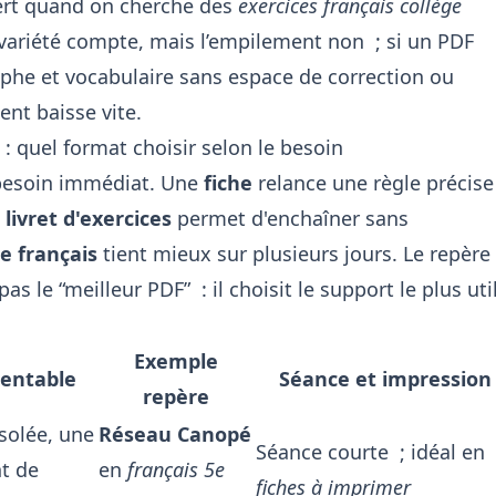
 sert quand on cherche des
exercices français collège
 variété compte, mais l’empilement non ; si un PDF
phe et vocabulaire sans espace de correction ou
ent baisse vite.
s : quel format choisir selon le besoin
besoin immédiat. Une
fiche
relance une règle précise
n
livret d'exercices
permet d'enchaîner sans
de français
tient mieux sur plusieurs jours. Le repère
s le “meilleur PDF” : il choisit le support le plus uti
Exemple
rentable
Séance et impression
repère
isolée, une
Réseau Canopé
Séance courte ; idéal en
nt de
en
français 5e
fiches à imprimer