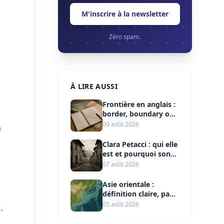
M'inscrire à la newsletter
Zéro spam.
À LIRE AUSSI
Frontière en anglais :
border, boundary ou
frontier ?
09 août 2026
n
Clara Petacci : qui elle
est et pourquoi son
nom reste lié à
07 août 2026
Mussolini
Asie orientale :
définition claire, pays
et repères clés
05 août 2026
.