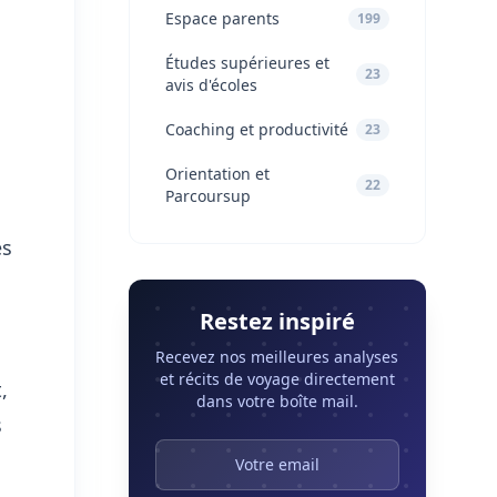
Espace parents
199
Études supérieures et
23
avis d'écoles
Coaching et productivité
23
Orientation et
22
Parcoursup
es
Restez inspiré
Recevez nos meilleures analyses
et récits de voyage directement
,
dans votre boîte mail.
s