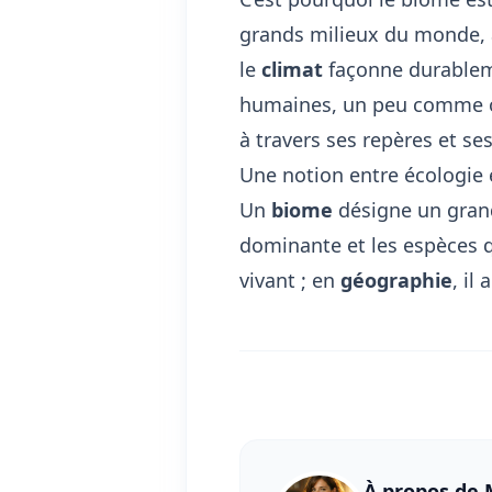
grands milieux du monde, à
le
climat
façonne durableme
humaines, un peu comme o
à travers ses repères et se
Une notion entre écologie
Un
biome
désigne un grand
dominante et les espèces q
vivant ; en
géographie
, il 
À propos de