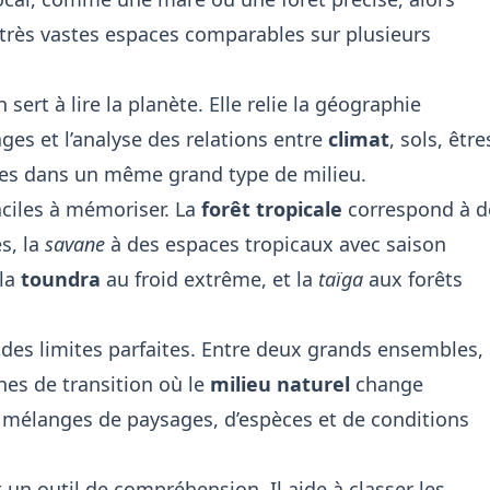
très vastes espaces comparables sur plusieurs
sert à lire la planète. Elle relie la géographie
ges et l’analyse des relations entre
climat
, sols, être
nes dans un même grand type de milieu.
ciles à mémoriser. La
forêt tropicale
correspond à d
s, la
savane
à des espaces tropicaux avec saison
 la
toundra
au froid extrême, et la
taïga
aux forêts
des limites parfaites. Entre deux grands ensembles,
es de transition où le
milieu naturel
change
 mélanges de paysages, d’espèces et de conditions
 un outil de compréhension. Il aide à classer les