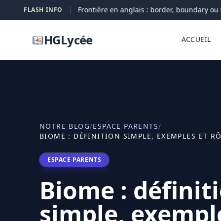
Frontière en anglais : border, boundary ou fro
FLASH INFO
09-08
HGLycée
ACCUEIL
NOTRE BLOG
/
ESPACE PARENTS
/
BIOME : DÉFINITION SIMPLE, EXEMPLES ET R
ESPACE PARENTS
Biome : définit
simple, exempl