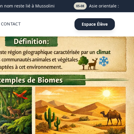
 nom reste lié à Mussolini
Asie orientale : définition
05-08
CONTACT
Espace Élève