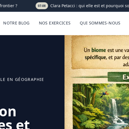
ntier ?
Clara Petacci : qui elle est et pourquoi son
07-08
NOTRE BLOG
NOS EXERCICES
QUI SOMMES-NOUS
ÔLE EN GÉOGRAPHIE
ion
es et