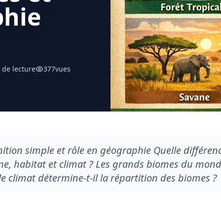
phie
 de lecture
377
vues
tion simple et rôle en géographie Quelle différen
me, habitat et climat ? Les grands biomes du mon
 climat détermine-t-il la répartition des biomes ?