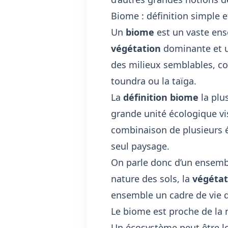
Biome : définition simple 
Un
biome
est un vaste ens
végétation
dominante et un
des milieux semblables, 
toundra ou la taïga.
La
définition biome
la plus
grande unité écologique vis
combinaison de plusieurs
seul paysage.
On parle donc d’un ensembl
nature des sols, la
végétat
ensemble un cadre de vie q
Le biome est proche de la 
Un écosystème peut être l