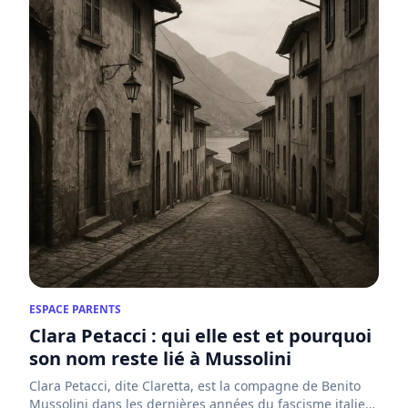
ESPACE PARENTS
Clara Petacci : qui elle est et pourquoi
son nom reste lié à Mussolini
Clara Petacci, dite Claretta, est la compagne de Benito
Mussolini dans les dernières années du fascisme italien.