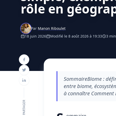
rôle en géogra
Par
Manon Riboulet
18 juin 2026
Modifié le 8 août 2026 à 19:33
3 min
SommaireBiome : défini
entre biome, écosystè
à connaître Comment le
PARTAGER
ommaire