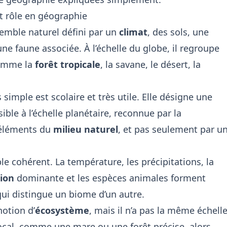
et rôle en géographie
emble naturel défini par un
climat
, des sols, une
e faune associée. À l’échelle du globe, il regroupe
comme la
forêt tropicale
, la savane, le désert, la
 simple est scolaire et très utile. Elle désigne une
ible à l’échelle planétaire, reconnue par la
 éléments du
milieu naturel
, et pas seulement par u
e cohérent. La température, les précipitations, la
ion
dominante et les espèces animales forment
ui distingue un biome d’un autre.
notion d’
écosystème
, mais il n’a pas la même échelle
ocal, comme une mare ou une forêt précise, alors