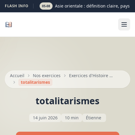
Asie orientale : définition claire, pays et
FLASH INFO
05-08
Accueil
Nos exercices
Exercices d'Histoire — Seconde, Première, Terminale
totalitarismes
totalitarismes
14 juin 2026
10 min
Étienne