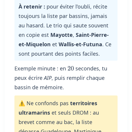
À retenir :
pour éviter l’oubli, récite
toujours la liste par bassins, jamais
au hasard. Le trio qui saute souvent
en copie est
Mayotte
,
Saint-Pierre-
et-Miquelon
et
Wallis-et-Futuna
. Ce
sont pourtant des points faciles.
20
20
Exemple minute : en
secondes, tu
peux écrire
AIP
, puis remplir chaque
bassin de mémoire.
⚠️ Ne confonds pas
territoires
ultramarins
et seuls DROM : au
brevet comme au bac, la liste
dépasse Guadeloupe, Martinique,