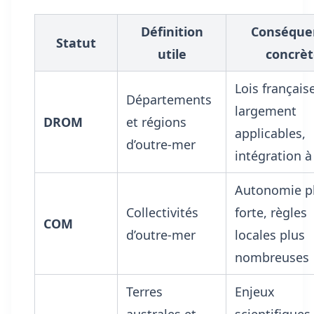
Définition
Conséque
Statut
utile
concrèt
Lois français
Départements
largement
DROM
et régions
applicables,
d’outre-mer
intégration à
Autonomie p
Collectivités
forte, règles
COM
d’outre-mer
locales plus
nombreuses
Terres
Enjeux
australes et
scientifiques,