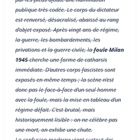
publique très codée. Le corps du dictateur
est renversé, désacralisé, abaissé au rang
d’objet exposé. Après vingt ans de régime,
la guerre, les bombardements, les
privations et la guerre civile, la
foule Milan
1945
cherche une forme de catharsis
immédiate. D’autres corps fascistes sont
exposés en même temps ; la scène n’est
donc pas le face-à-face d’un seul homme
avec la foule, mais la mise en tableau d’un
régime défait. C’est brutal, mais
historiquement lisible : on ne célèbre pas
une mort, on exhibe une chute.
La confusion moderne vient surtout des