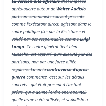
La version dite officielle
s’est imposée
après-guerre autour de
Walter Audisio
,
partisan communiste souvent présenté
comme l’exécutant direct, agissant dans le
cadre politique fixé par la Résistance et
validé par des responsables comme
Luigi
Longo
. Ce cadre général tient bien :
Mussolini est capturé, puis exécuté par des
partisans, non par une force alliée
régulière. Là où la
controverse d’après-
guerre
commence, c’est sur les détails
concrets : qui était présent à l’instant
précis, qui a donné l’ordre opérationnel,
quelle arme a été utilisée, et si Audisio a