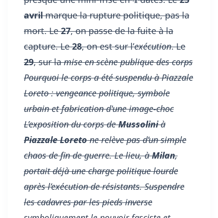
avril
marque la rupture politique, pas la
mort. Le
27
, on passe de la fuite à la
capture. Le
28
, on est sur l’
exécution
. Le
29
, sur la
mise en scène publique des corps
Pourquoi le corps a été suspendu à Piazzale
Loreto : vengeance politique, symbole
urbain et fabrication d'une image-choc
L’exposition du corps de
Mussolini
à
Piazzale Loreto
ne relève pas d’un simple
chaos de fin de guerre. Le lieu, à
Milan
,
portait déjà une charge politique lourde
après l’exécution de résistants. Suspendre
les cadavres par les pieds inverse
symboliquement le pouvoir fasciste et