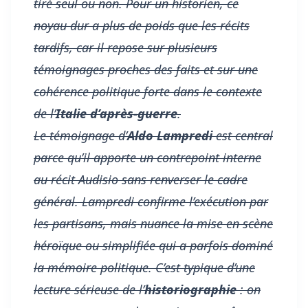
tiré seul ou non. Pour un historien, ce
noyau dur a plus de poids que les récits
tardifs, car il repose sur plusieurs
témoignages proches des faits et sur une
cohérence politique forte dans le contexte
de l’
Italie d’après-guerre
.
Le témoignage d’
Aldo Lampredi
est central
parce qu’il apporte un contrepoint interne
au récit Audisio sans renverser le cadre
général. Lampredi confirme l’exécution par
les partisans, mais nuance la mise en scène
héroïque ou simplifiée qui a parfois dominé
la mémoire politique. C’est typique d’une
lecture sérieuse de l’
historiographie
: on