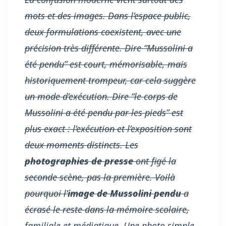
mots et des images. Dans l’espace public,
deux formulations coexistent, avec une
précision très différente. Dire
“Mussolini a
été pendu”
est court, mémorisable, mais
historiquement trompeur, car cela suggère
un mode d’exécution. Dire
“le corps de
Mussolini a été pendu par les pieds”
est
plus exact : l’exécution et l’exposition sont
deux moments distincts. Les
photographies de presse
ont figé la
seconde scène, pas la première. Voilà
pourquoi l’
image de Mussolini pendu
a
écrasé le reste dans la mémoire scolaire,
familiale et médiatique. Une photo simple,