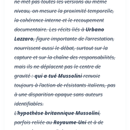
ne met pas toutes les versions au même
niveau, on mesure la proximité temporelle,
la cohérence interne et le recoupement
documentaire. Les récits liés à
Urbano
Lazzaro
, figure importante de l’arrestation,
nourrissent aussi le débat, surtout sur la
capture et sur la chaîne des responsabilités,
mais ils ne déplacent pas le centre de
gravité :
qui a tué Mussolini
renvoie
toujours à l’action de résistants italiens, pas
à une disparition opaque sans auteurs
identifiables.
L’
hypothèse britannique Mussolini
,
parfois reliée au
Royaume-Uni
et à de