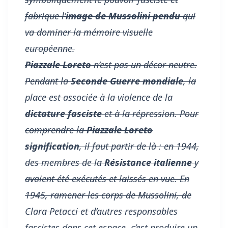
fabrique l’
image de Mussolini pendu
qui
va dominer la
mémoire visuelle
européenne.
Piazzale Loreto
n’est pas un décor neutre.
Pendant la
Seconde Guerre mondiale
, la
place est associée à la violence de la
dictature fasciste
et à la répression. Pour
comprendre la
Piazzale Loreto
signification
, il faut partir de là : en 1944,
des membres de la
Résistance italienne
y
avaient été exécutés et laissés en vue. En
1945, ramener les corps de Mussolini, de
Clara Petacci et d’autres responsables
fascistes dans cet espace, c’est produire un