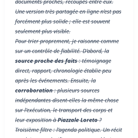
documents proches, recoupés entre eux.
Une version très partagée en ligne n’est pas
forcément plus solide ; elle est souvent
seulement
plus visible
.
Pour trier proprement, je raisonne comme
sur un contrôle de fiabilité. D’abord, la
source proche des faits
: témoignage
direct, rapport, chronologie établie peu
après les événements. Ensuite, la
corroboration
: plusieurs sources
indépendantes disent-elles la même chose
sur l’exécution, le transport des corps et
leur exposition à
Piazzale Loreto
?
Troisième filtre : l’
agenda politique
. Un récit