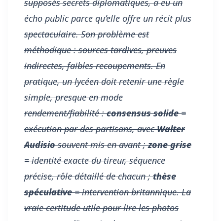
supposés secrets diplomatiques, a eu un
écho public parce qu’elle offre un récit plus
spectaculaire. Son problème est
méthodique : sources tardives, preuves
indirectes, faibles recoupements. En
pratique, un lycéen doit retenir une règle
simple, presque en mode
rendement/fiabilité :
consensus solide
=
exécution par des partisans, avec
Walter
Audisio
souvent mis en avant ;
zone grise
= identité exacte du tireur, séquence
précise, rôle détaillé de chacun ;
thèse
spéculative
= intervention britannique. La
vraie certitude utile pour lire les photos