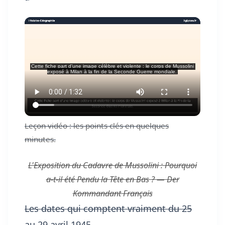
Leçon vidéo : les points clés en quelques
minutes.
L'Exposition du Cadavre de Mussolini : Pourquoi
a-t-il été Pendu la Tête en Bas ? — Der
Kommandant Français
Les dates qui comptent vraiment du 25
au 29 avril 1945