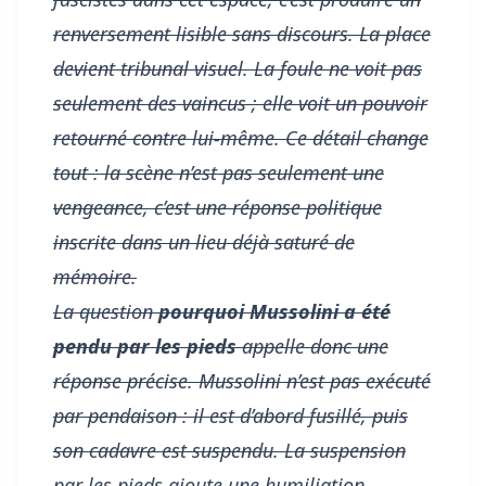
renversement lisible sans discours. La place
devient tribunal visuel. La foule ne voit pas
seulement des vaincus ; elle voit un pouvoir
retourné contre lui-même. Ce détail change
tout : la scène n’est pas seulement une
vengeance, c’est une réponse politique
inscrite dans un lieu déjà saturé de
mémoire.
La question
pourquoi Mussolini a été
pendu par les pieds
appelle donc une
réponse précise. Mussolini n’est pas exécuté
par pendaison : il est d’abord fusillé, puis
son cadavre est
suspendu
. La suspension
par les pieds ajoute une humiliation