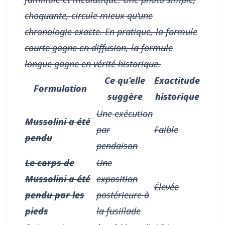
choquante, circule mieux qu’une
chronologie exacte. En pratique, la formule
courte gagne en diffusion, la formule
longue gagne en vérité historique.
Ce qu’elle
Exactitude
Formulation
suggère
historique
Une exécution
Mussolini a été
par
Faible
pendu
pendaison
Le corps de
Une
Mussolini a été
exposition
Élevée
pendu par les
postérieure à
pieds
la fusillade