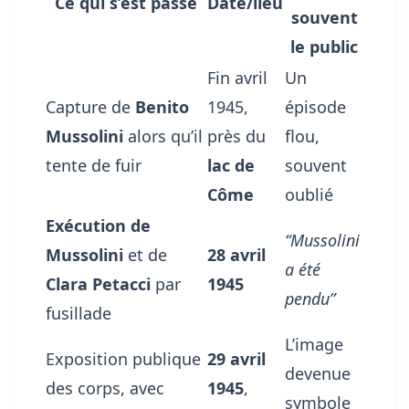
Ce qui s’est passé
Date/lieu
souvent
le public
Fin avril
Un
Capture de
Benito
1945,
épisode
Mussolini
alors qu’il
près du
flou,
tente de fuir
lac de
souvent
Côme
oublié
Exécution de
“Mussolini
Mussolini
et de
28 avril
a été
Clara Petacci
par
1945
pendu”
fusillade
L’image
Exposition publique
29 avril
devenue
des corps, avec
1945
,
symbole