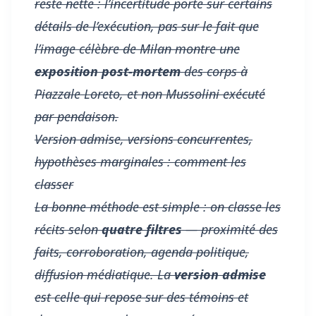
reste nette : l’incertitude porte sur certains
détails de l’exécution, pas sur le fait que
l’image célèbre de Milan montre une
exposition post-mortem
des corps à
Piazzale Loreto, et non Mussolini exécuté
par pendaison.
Version admise, versions concurrentes,
hypothèses marginales : comment les
classer
La bonne méthode est simple : on classe les
récits selon
quatre filtres
— proximité des
faits, corroboration, agenda politique,
diffusion médiatique. La
version admise
est celle qui repose sur des témoins et