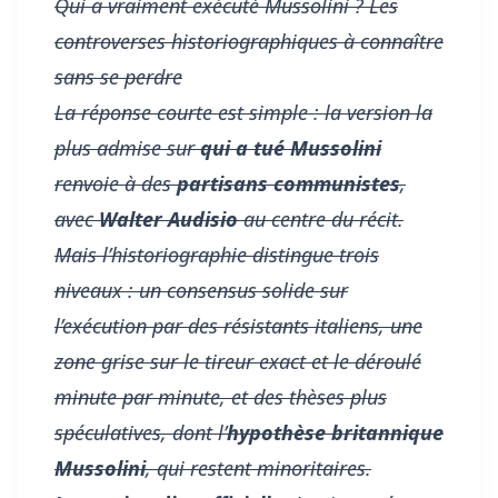
Qui a vraiment exécuté Mussolini ? Les
controverses historiographiques à connaître
sans se perdre
La réponse courte est simple : la version la
plus admise sur
qui a tué Mussolini
renvoie à des
partisans communistes
,
avec
Walter Audisio
au centre du récit.
Mais l’historiographie distingue trois
niveaux : un
consensus solide
sur
l’exécution par des résistants italiens, une
zone grise
sur le tireur exact et le déroulé
minute par minute, et des thèses plus
spéculatives, dont l’
hypothèse britannique
Mussolini
, qui restent minoritaires.