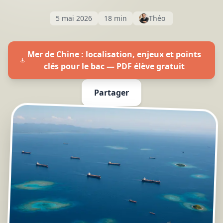
5 mai 2026
18 min
Théo
Mer de Chine : localisation, enjeux et points
clés pour le bac — PDF élève gratuit
Partager