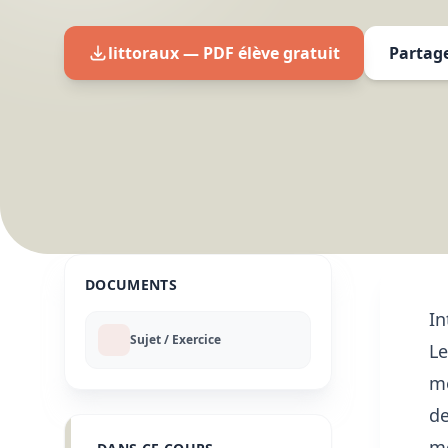
littoraux — PDF élève gratuit
Partag
DOCUMENTS
In
Sujet / Exercice
Le
me
de
me