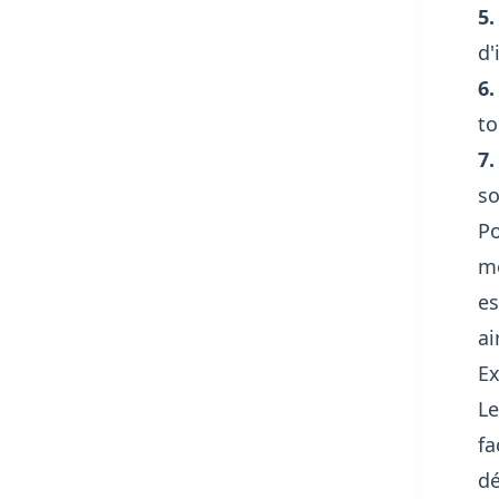
5.
d'
6.
to
7.
so
Po
mo
es
ai
Ex
Le
fa
dé