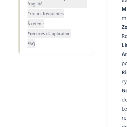
fragilité
Ma
Erreurs fréquentes
mo
À retenir
Zo
Exercices d'application
Ro
FAQ
Li
Ar
po
Ri
cy
Ge
de
Le
re
de