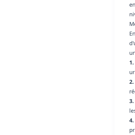
en
ni
Mé
En
d'
un
1.
ur
2.
ré
3.
le
4.
pr