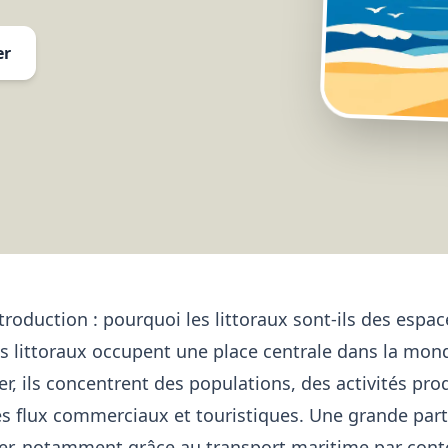
er
troduction : pourquoi les littoraux sont-ils des espa
s littoraux occupent une place centrale dans la mondia
r, ils concentrent des populations, des activités prod
s flux commerciaux et touristiques. Une grande par
r, notamment grâce au transport maritime par conte