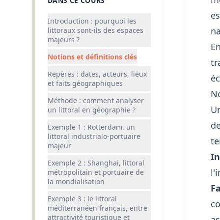
DANS CE COURS
es
Introduction : pourquoi les
na
littoraux sont-ils des espaces
majeurs ?
En
Notions et définitions clés
tr
Repères : dates, acteurs, lieux
éc
et faits géographiques
No
Méthode : comment analyser
Un
un littoral en géographie ?
de
Exemple 1 : Rotterdam, un
littoral industrialo-portuaire
te
majeur
In
Exemple 2 : Shanghai, littoral
l'
métropolitain et portuaire de
la mondialisation
F
Exemple 3 : le littoral
co
méditerranéen français, entre
attractivité touristique et
as