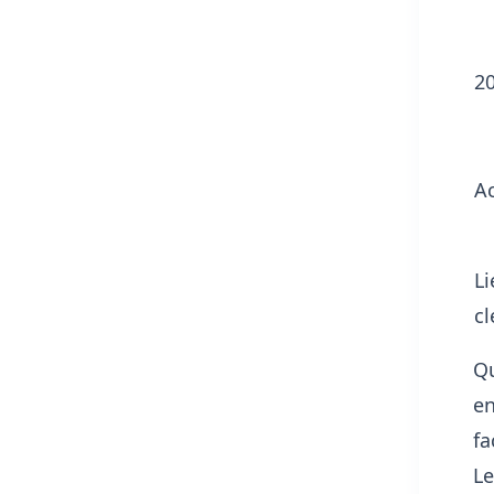
2
A
Li
cl
Qu
en
fa
Le