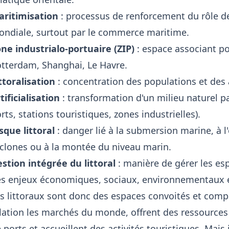
ritimisation
: processus de renforcement du rôle d
ndiale, surtout par le commerce maritime.
ne industrialo-portuaire (ZIP)
: espace associant por
tterdam, Shanghai, Le Havre.
ttoralisation
: concentration des populations et des ac
tificialisation
: transformation d'un milieu naturel 
rts, stations touristiques, zones industrielles).
sque littoral
: danger lié à la submersion marine, à l
clones ou à la montée du niveau marin.
stion intégrée du littoral
: manière de gérer les esp
s enjeux économiques, sociaux, environnementaux e
s littoraux sont donc des espaces convoités et comple
lation les marchés du monde, offrent des ressources 
 ports et accueillent des activités touristiques. Mais 