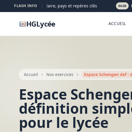
ientale : définition claire, pays et repères clés
Popu
FLASH INFO
04-08
HGLycée
ACCUEIL
Accueil
Nos exercices
Espace Schengen def : dé
Espace Schengen
définition simpl
pour le lycée