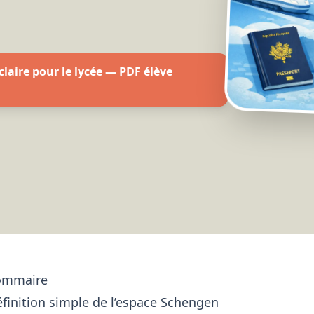
claire pour le lycée — PDF élève
ommaire
finition simple de l’espace Schengen