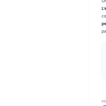
Un
L
co
p
pa
VO