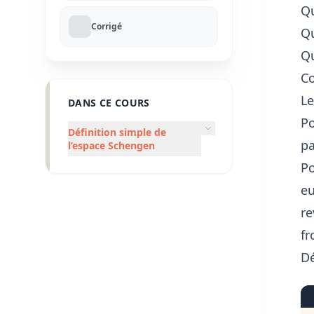
Qu
Corrigé
Qu
Qu
Co
Le
DANS CE COURS
Po
Définition simple de
pa
l’espace Schengen
Po
eu
re
fr
Dé