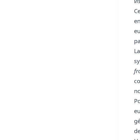
vi
Ce
en
eu
pa
La
sy
fr
co
no
Po
eu
gé
de