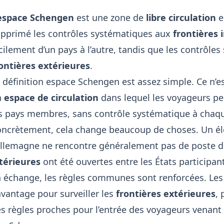
’espace Schengen
est une zone de
libre circulation
e
pprimé les contrôles systématiques aux
frontières 
cilement d’un pays à l’autre, tandis que les contrô
ontières extérieures
.
 définition espace Schengen est assez simple. Ce n’e
n
espace de circulation
dans lequel les voyageurs pe
s pays membres, sans contrôle systématique à chaque
ncrètement, cela change beaucoup de choses. Un élèv
Allemagne ne rencontre généralement pas de poste de
térieures
ont été ouvertes entre les États participan
 échange, les règles communes sont renforcées. Les 
vantage pour surveiller les
frontières extérieures
,
s règles proches pour l’entrée des voyageurs venant