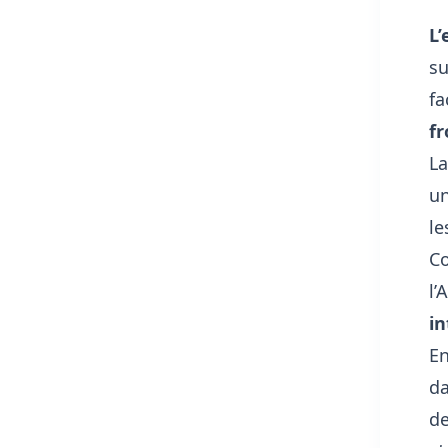
L
su
fa
fr
La
u
le
Co
l’
in
En
da
de