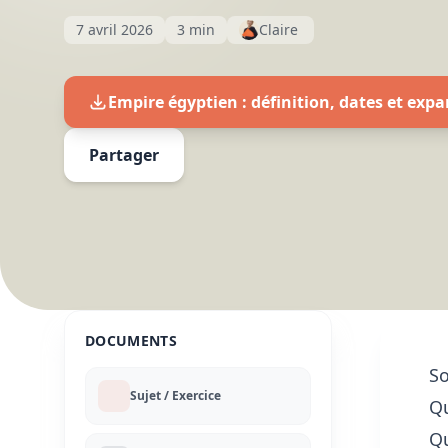
7 avril 2026
3 min
Claire
Empire égyptien : définition, dates et exp
Partager
DOCUMENTS
S
Sujet / Exercice
Qu
Qu