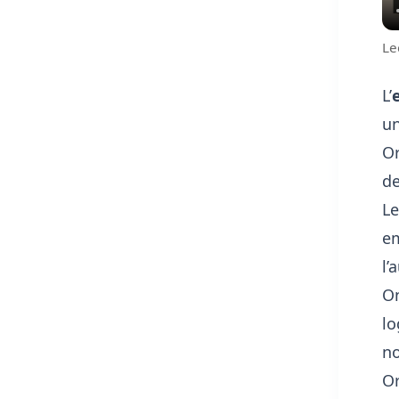
Le
L’
un
Or
de
Le
em
l’
On
lo
no
Or