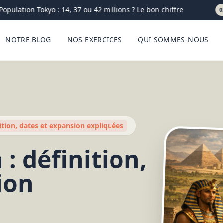
ulation Tokyo : 14, 37 ou 42 millions ? Le bon chiffre
03-08
NOTRE BLOG
NOS EXERCICES
QUI SOMMES-NOUS
ition, dates et expansion expliquées
: définition,
ion