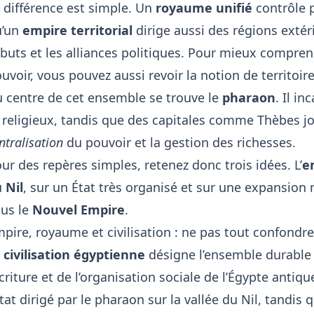
 différence est simple. Un
royaume unifié
contrôle 
u’un
empire territorial
dirige aussi des régions extéri
ibuts et les alliances politiques. Pour mieux compre
uvoir, vous pouvez aussi revoir
la notion de territoi
 centre de cet ensemble se trouve le
pharaon
. Il in
 religieux, tandis que des capitales comme Thèbes j
ntralisation
du pouvoir et la gestion des richesses.
ur des repères simples, retenez donc trois idées. L’
e
u
Nil
, sur un État très organisé et sur une expansion
us le
Nouvel Empire
.
pire, royaume et civilisation : ne pas tout confondre
a
civilisation égyptienne
désigne l’ensemble durable 
écriture et de l’organisation sociale de l’Égypte antiqu
État dirigé par le pharaon sur la vallée du Nil, tandis q