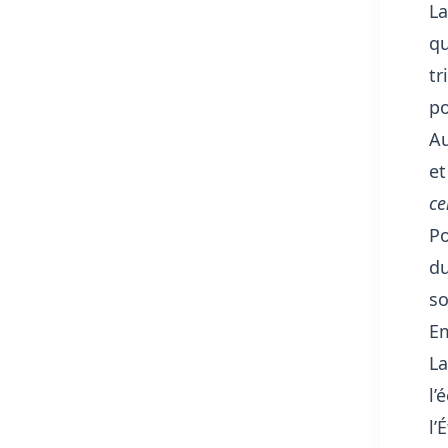
La
q
tr
po
Au
et
ce
Po
d
so
Em
L
l’
l’