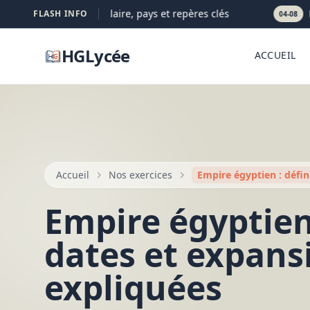
rientale : définition claire, pays et repères clés
Pop
FLASH INFO
04-08
HGLycée
ACCUEIL
Accueil
Nos exercices
Empire égyptien : défin
Empire égyptien 
dates et expans
expliquées