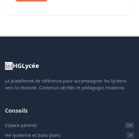
HGLycée
La plateforme de référence pour accompagner les lycéens
vers la réussite. Contenus vérifiés et pédagogie moderne.
Conseils
Espace parents
199
Vie lycéenne et bons plans
24