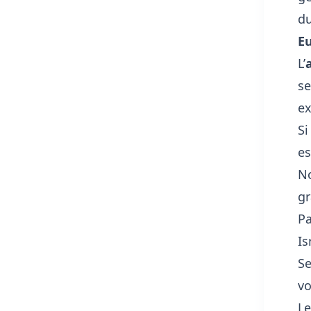
du
E
L’
se
ex
Si
es
No
gr
Pa
Is
Se
vo
Le