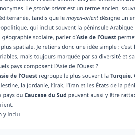
ynonymes. Le
proche-orient
est un terme ancien, souven
diterranée, tandis que le
moyen-orient
désigne un en
opolitique, qui inclut souvent la péninsule Arabique e
 géographie scolaire, parler d’
Asie de l’Ouest
permet 
 plus spatiale. Je retiens donc une idée simple : c’est l
riables, mais toujours marquée par sa diversité et sa
els pays composent l’Asie de l’Ouest ?
Asie de l’Ouest
regroupe le plus souvent la
Turquie
,
lestine, la Jordanie, l’Irak, l’Iran et les États de la 
s pays du
Caucase du Sud
peuvent aussi y être ratta
rient.
 y inclu