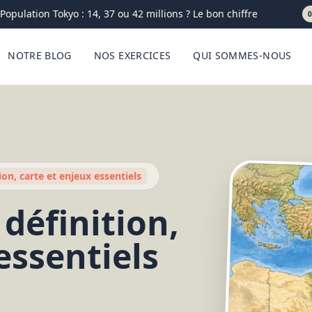
ulation Tokyo : 14, 37 ou 42 millions ? Le bon chiffre
03-08
NOTRE BLOG
NOS EXERCICES
QUI SOMMES-NOUS
tion, carte et enjeux essentiels
 définition,
essentiels