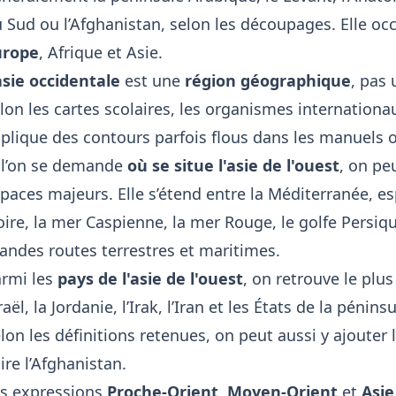
 Sud ou l’Afghanistan, selon les découpages. Elle oc
urope
, Afrique et Asie.
asie occidentale
est une
région géographique
, pas 
lon les cartes scolaires, les organismes internationau
plique des contours parfois flous dans les manuels 
 l’on se demande
où se situe l'asie de l'ouest
, on pe
paces majeurs. Elle s’étend entre la
Méditerranée, es
ire, la mer Caspienne, la mer Rouge, le golfe Persique
andes routes terrestres et maritimes.
rmi les
pays de l'asie de l'ouest
, on retrouve le plu
raël, la Jordanie, l’Irak, l’Iran et les États de la pénin
lon les définitions retenues, on peut aussi y ajouter l
ire l’Afghanistan.
s expressions
Proche-Orient
,
Moyen-Orient
et
Asie