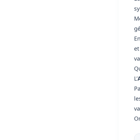
s
Mé
gé
En
et
va
Qu
L’
Pa
le
va
On