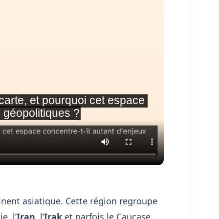
inent asiatique. Cette région regroupe
e, l’
Iran
, l’
Irak
et parfois le Caucase