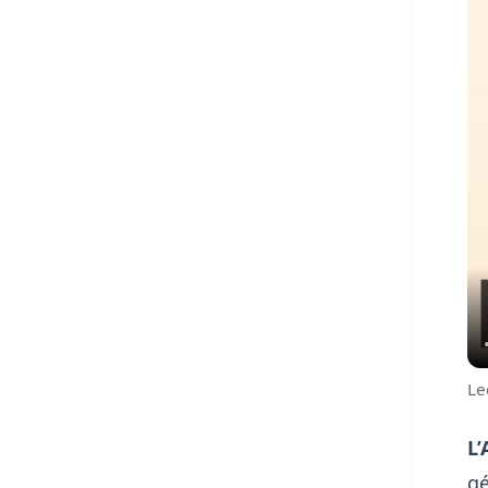
Le
L’
gé