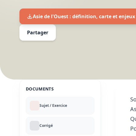
Asie de l'Ouest : définition, carte et enjeu
Partager
DOCUMENTS
S
Sujet / Exercice
As
Qu
Corrigé
Po