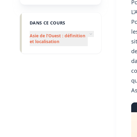
Po
L’
Po
DANS CE COURS
le
Asie de l’Ouest : définition
si
et localisation
de
da
co
qu
As