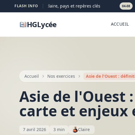
rientale : définition claire, pays et repères clés
Pop
FLASH INFO
04-08
HGLycée
ACCUEIL
Accueil
Nos exercices
Asie de l'Ouest : défini
Asie de l'Ouest :
carte et enjeux 
7 avril 2026
3 min
Claire