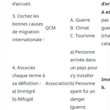
d'accueil.
d’or
A et
3. Cochez les
A. Guerre
pas 
bonnes causes
QCM
B. Climat
guer
de migration
C. Tourisme
(ch
internationale :
cata
a) Personne
arrivée dans
4. Associez
un pays pour
chaque terme à
s’y installer
Imm
sa définition :
Association
b) Personne
b.
a) Immigré
ayant fui un
b) Réfugié
danger
(guerre,