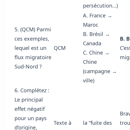
persécution…)
A. France →
Maroc
5. (QCM) Parmi
B. Brésil →
ces exemples,
B. 
Canada
lequel est un
QCM
C’e
C. Chine →
flux migratoire
mig
Chine
Sud-Nord ?
(campagne →
ville)
6. Complétez :
Le principal
effet négatif
Brav
pour un pays
Texte à
la “fuite des
trou
d’origine,