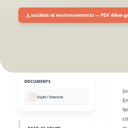
sociétés et environnements — PDF élève g
DOCUMENTS
In
Sujet / Exercice
En
le
co
ou