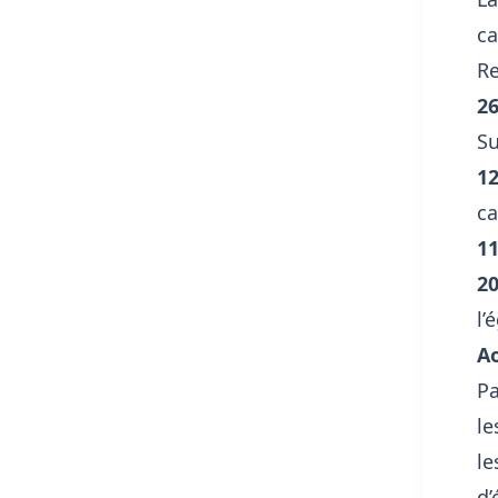
ca
Re
2
Su
12
ca
1
2
l’
A
Pa
l
l
d’