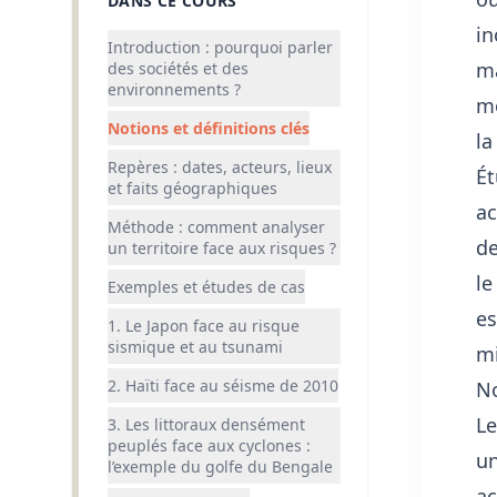
DANS CE COURS
in
Introduction : pourquoi parler
ma
des sociétés et des
environnements ?
mo
Notions et définitions clés
la
Repères : dates, acteurs, lieux
Ét
et faits géographiques
ac
Méthode : comment analyser
de
un territoire face aux risques ?
le
Exemples et études de cas
es
1. Le Japon face au risque
sismique et au tsunami
mi
2. Haïti face au séisme de 2010
No
L
3. Les littoraux densément
peuplés face aux cyclones :
un
l’exemple du golfe du Bengale
ac