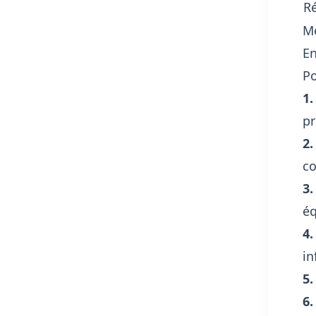
Ré
Mé
En
Po
1.
pr
2.
c
3.
é
4.
in
5.
6.