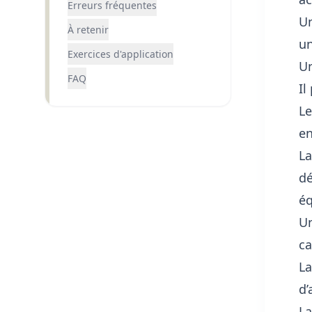
Erreurs fréquentes
U
À retenir
un
Exercices d'application
U
FAQ
Il
L
en
L
dé
éq
U
ca
L
d’
L