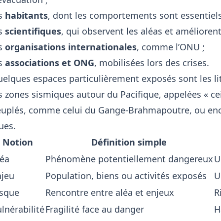
es
habitants
, dont les comportements sont essentiels
es
scientifiques
, qui observent les aléas et améliorent
es
organisations internationales
, comme l’ONU ;
es
associations et ONG
, mobilisées lors des crises.
elques espaces particulièrement exposés sont les li
s zones sismiques autour du Pacifique, appelées « ce
uplés, comme celui du Gange-Brahmapoutre, ou encore
ues.
Notion
Définition simple
léa
Phénomène potentiellement dangereux
U
njeu
Population, biens ou activités exposés
U
isque
Rencontre entre aléa et enjeux
R
lnérabilité
Fragilité face au danger
H