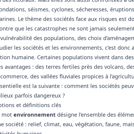
ondations, séismes, cyclones, sécheresses, éruption
rines. Le thème des sociétés face aux risques est don
ntre que les catastrophes ne sont jamais seulement 
 vulnérabilité des populations, des choix d’aménage
udier les sociétés et les environnements, c’est donc a
tion humaine. Certaines populations vivent dans des 
s avantages : des terres fertiles près des volcans, des
 commerce, des vallées fluviales propices à l’agricult
sentielle est la suivante : comment les sociétés peu
lieux parfois dangereux ?
tions et définitions clés
e mot
environnement
désigne l’ensemble des élémen
e société : relief, climat, eau, végétation, faune, mai
tivités humaines.