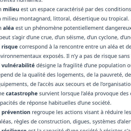
n
milieu
est un espace caractérisé par des conditions
 milieu montagnard, littoral, désertique ou tropical.
n
aléa
est un phénomène potentiellement dangereux d
 peut s’agir d’une crue, d’un séisme, d’un cyclone, d’u
e
risque
correspond à la rencontre entre un aléa et d
vironnementaux exposés. Il n’y a pas de risque sans
a
vulnérabilité
désigne la fragilité d’une population ou
pend de la qualité des logements, de la pauvreté, de
uipements, de l’accès aux secours et de l’organisatio
ne
catastrophe
survient lorsque l’aléa provoque des
pacités de réponse habituelles d’une société.
a
prévention
regroupe les actions visant à réduire les
aléas, règles de construction, digues, systèmes d’ale
a
résilience
est la capacité d’une société à résister, s