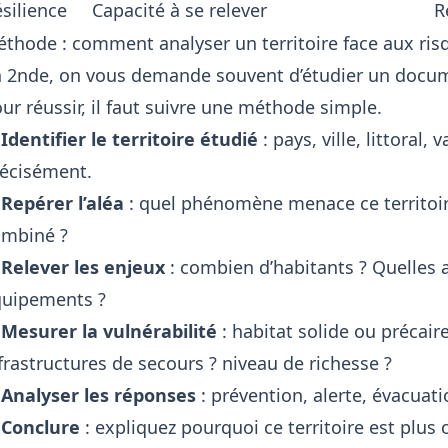
silience
Capacité à se relever
R
thode : comment analyser un territoire face aux ris
 2nde, on vous demande souvent d’étudier un docum
ur réussir, il faut suivre une méthode simple.
 Identifier le territoire étudié
: pays, ville, littoral,
écisément.
 Repérer l’aléa
: quel phénomène menace ce territoire
ombiné ?
 Relever les enjeux
: combien d’habitants ? Quelles 
quipements ?
 Mesurer la vulnérabilité
: habitat solide ou précair
frastructures de secours ? niveau de richesse ?
 Analyser les réponses
: prévention, alerte, évacua
 Conclure
: expliquez pourquoi ce territoire est plus