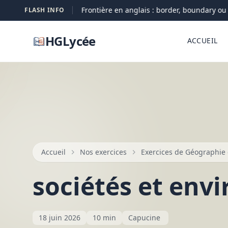
Frontière en anglais : border, boundary ou fro
FLASH INFO
09-08
HGLycée
ACCUEIL
Accueil
Nos exercices
Exercices de Géographie 
sociétés et env
18 juin 2026
10 min
Capucine