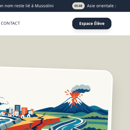
 nom reste lié à Mussolini
Asie orientale : définitio
05-08
CONTACT
Espace Élève