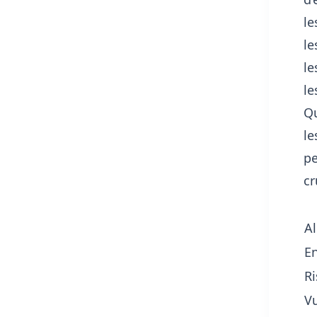
l
l
l
l
Qu
le
pe
cr
A
E
R
Vu