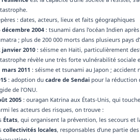
tastrophe.
pères : dates, acteurs, lieux et faits géographiques
6 décembre 2004
: tsunami dans l’océan Indien après 
matra ; plus de 200 000 morts dans plusieurs pays d’
 janvier 2010
: séisme en Haïti, particulièrement dest
tastrophe révèle une très forte vulnérabilité sociale 
1 mars 2011
: séisme et tsunami au Japon ; accident 
015
: adoption du
cadre de Sendai
pour la réduction 
égide de l’ONU.
oût 2005
: ouragan Katrina aux États-Unis, qui touch
rmi les acteurs des risques, on trouve :
es
États
, qui organisent la prévention, les secours et l
es
collectivités locales
, responsables d’une partie d
évacuation ;