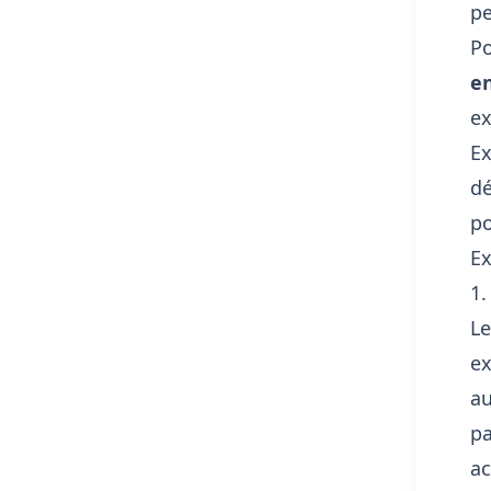
pe
Po
en
ex
Ex
dé
po
Ex
1.
Le
ex
au
pa
ac