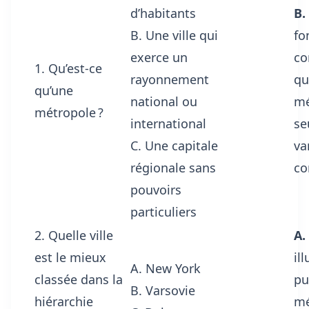
d’habitants
B.
B. Une ville qui
fo
exerce un
c
1. Qu’est-ce
rayonnement
qui
qu’une
national ou
mé
métropole ?
international
se
C. Une capitale
va
régionale sans
co
pouvoirs
particuliers
2. Quelle ville
A.
est le mieux
ill
A. New York
classée dans la
pu
B. Varsovie
hiérarchie
mé