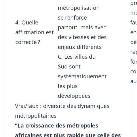
pr
métropolisation
mo
se renforce
4. Quelle
fa
partout, mais avec
affirmation est
en
des vitesses et des
correcte ?
dé
enjeux différents
ra
C. Les villes du
fo
Sud sont
c
systématiquement
au
les plus
développées
Vrai/faux : diversité des dynamiques
métropolitaines
“La croissance des métropoles
africaines est plus rapide que celle des