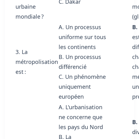
C. Dakar
urbaine
mo
mondiale ?
(g
A. Un processus
B.
uniforme sur tous
es
les continents
di
3. La
B. Un processus
ch
métropolisation
différencié
ch
est :
C. Un phénomène
mé
uniquement
un
européen
pr
A. L'urbanisation
ne concerne que
B.
les pays du Nord
di
B. La