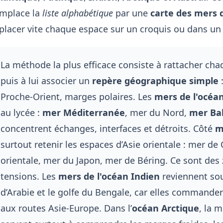
mplace la
liste alphabétique
par une
carte des mers
placer vite chaque espace sur un croquis ou dans un
La méthode la plus efficace consiste à rattacher ch
puis à lui associer un
repère géographique simple
:
Proche-Orient, marges polaires. Les
mers de l'océa
au lycée :
mer Méditerranée
, mer du Nord,
mer Ba
concentrent échanges, interfaces et détroits. Côté
m
surtout retenir les espaces d’Asie orientale : mer d
orientale, mer du Japon, mer de Béring. Ce sont de
tensions. Les
mers de l'océan Indien
reviennent so
d’Arabie et le golfe du Bengale, car elles commandent
aux routes Asie-Europe. Dans l’
océan Arctique
, la 