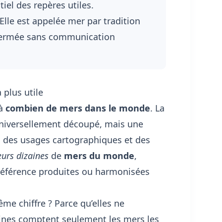
iel des repères utiles.
lle est appelée mer par tradition
u fermée sans communication
 plus utile
 à
combien de mers dans le monde
. La
universellement découpé, mais une
, des usages cartographiques et des
eurs dizaines
de
mers du monde
,
 référence produites ou harmonisées
me chiffre ? Parce qu’elles ne
ines comptent seulement les mers les