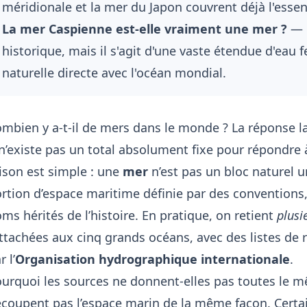
méridionale et la mer du Japon couvrent déjà l'essent
La mer Caspienne est-elle vraiment une mer ?
— E
historique, mais il s'agit d'une vaste étendue d'ea
naturelle directe avec l'océan mondial.
mbien y a-t-il de mers dans le monde ? La réponse la
 n’existe pas un total absolument fixe pour répondre
ison est simple : une
mer
n’est pas un bloc naturel 
rtion d’espace maritime définie par des conventions
ms hérités de l’histoire. En pratique, on retient
plusi
ttachées aux cinq grands océans, avec des listes de
r l’
Organisation hydrographique internationale
.
urquoi les sources ne donnent-elles pas toutes le mê
coupent pas l’espace marin de la même façon. Certa