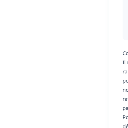
Co
Il
ra
po
no
ra
pa
Po
dé