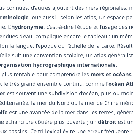
us connues, d’autres ajoutent des mers régionales, 
erminologie
joue aussi : selon les atlas, un espace p
ie. L’
hydronymie
, c’est-à-dire l’étude et l’usage des
endues d’eau, complique encore le tableau : un mêm
lon la langue, l’époque ou l’échelle de la carte. Résul
’elle suit une convention scolaire, un atlas généralis
rganisation hydrographique internationale
.
 plus rentable pour comprendre les
mers et océans
t le très grand ensemble continu, comme l’
océan At
er
est souvent une subdivision d’océan, plus ou moins
diterranée, la mer du Nord ou la mer de Chine méri
lfe
est une avancée de la mer dans les terres, génér
e échancrure côtière plus ouverte ; un
détroit
est un
ux bassins. Ce tri lexical évite une erreur fréquente