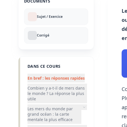
DOCUMENTS
L
Sujet / Exercice
ou
dé
Corrigé
en
DANS CE COURS
En bref : les réponses rapides
Combien y a-t-il de mers dans
Co
le monde ? La réponse la plus
Pl
utile
ap
Les mers du monde par
grand océan : la carte
re
mentale la plus efficace
cl