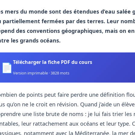
es mers du monde sont des étendues d’eau salée 
 partiellement fermées par des terres. Leur nombr
pend des conventions géographiques, mais on en 
tre les grands océans.
Télécharger la fiche PDF du cours
📄
Version imprimable · 3828 mots
mbien de points peut faire perdre une définition flou
us qu’on ne le croit en révision. Quand j’aide un élève 
prendre une liste brute de noms : je lui fais trier l
ntables, leur rattachement aux océans et leur type. 
assiques, notamment avec la Méditerranée, la mer d