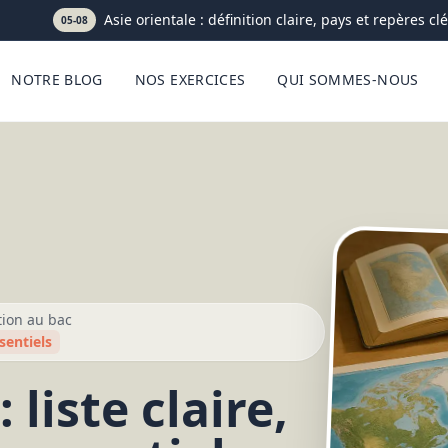
Asie orientale : définition claire, pays et repères clés
05-08
NOTRE BLOG
NOS EXERCICES
QUI SOMMES-NOUS
tion au bac
sentiels
liste claire,