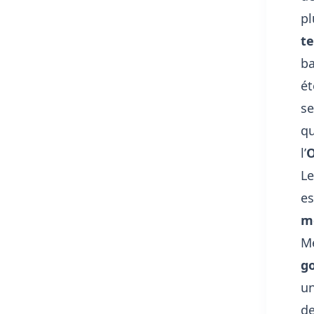
pl
t
ba
ét
se
qu
l’
O
Le
es
m
Mé
go
un
de