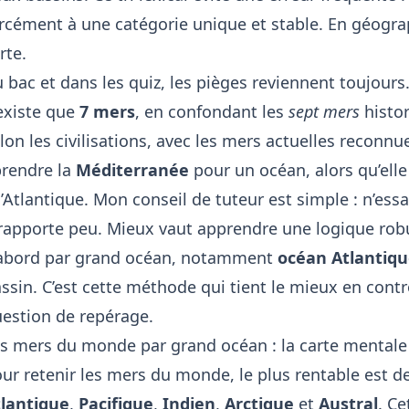
rcément à une catégorie unique et stable. En géogra
rte.
 bac et dans les quiz, les pièges reviennent toujours
existe que
7 mers
, en confondant les
sept mers
histor
lon les civilisations, avec les mers actuelles reconnu
prendre la
Méditerranée
pour un océan, alors qu’elle
l’Atlantique. Mon conseil de tuteur est simple : n’es
 rapporte peu. Mieux vaut apprendre une logique robu
abord par grand océan, notamment
océan Atlantiq
ssin. C’est cette méthode qui tient le mieux en contr
estion de repérage.
s mers du monde par grand océan : la carte mentale l
ur retenir les mers du monde, le plus rentable est de
lantique
,
Pacifique
,
Indien
,
Arctique
et
Austral
. Ce