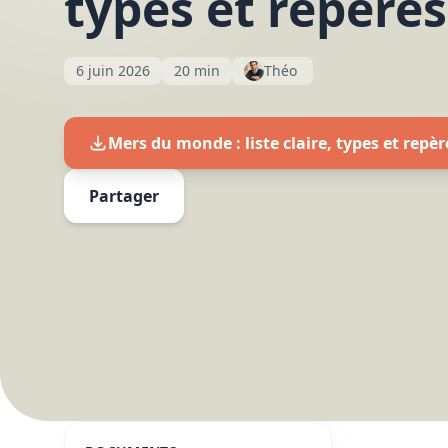
types et repères
6 juin 2026
20 min
Théo
Mers du monde : liste claire, types et repè
Partager