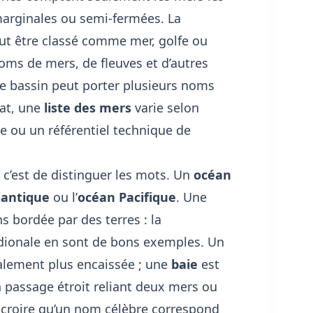
marginales ou semi-fermées. La
eut être classé comme mer, golfe ou
 noms de mers, de fleuves et d’autres
e bassin peut porter plusieurs noms
tat, une
liste des mers
varie selon
te ou un référentiel technique de
, c’est de distinguer les mots. Un
océan
lantique
ou l’
océan Pacifique
. Une
 bordée par des terres : la
dionale en sont de bons exemples. Un
alement plus encaissée ; une
baie
est
 passage étroit reliant deux mers ou
 : croire qu’un nom célèbre correspond