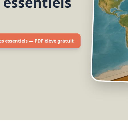
 essentiels
res essentiels — PDF élève gratuit