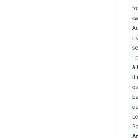
fo
ca
Au
n’
se
: 
à 
il
d’
ba
qu
Le
Po
At