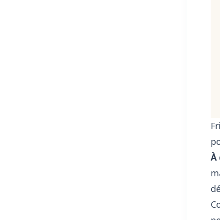
Fr
po
À 
ma
dé
Co
pe