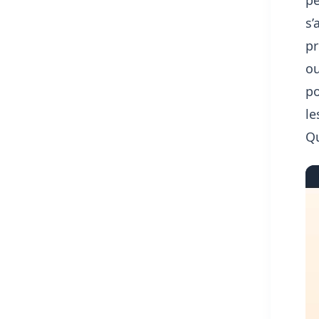
s’
pr
ou
po
le
Qu