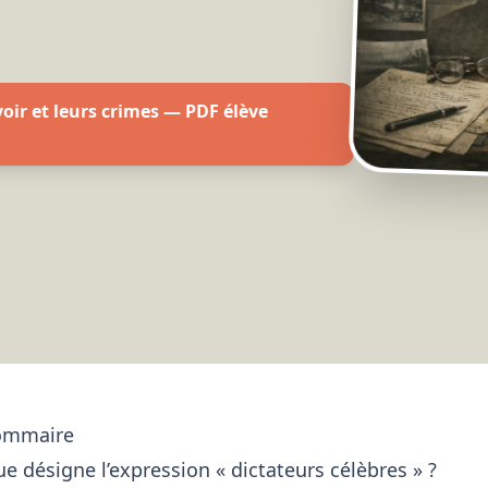
oir et leurs crimes — PDF élève
ommaire
e désigne l’expression « dictateurs célèbres » ?