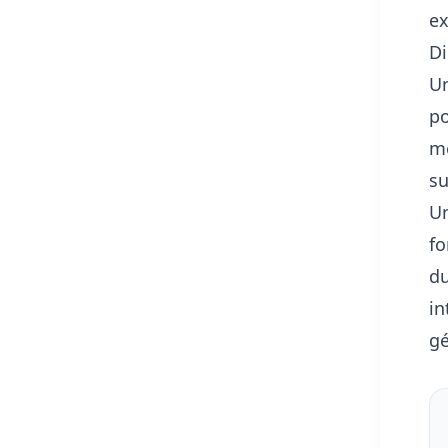
ex
Di
U
po
mé
su
Un
fo
du
in
gé