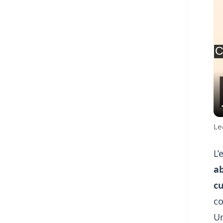
Le
L’
a
cu
co
Un