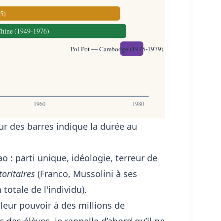
5)
hine (1949-1976)
Pol Pot — Cambodge (1975-1979)
1960
1980
eur des barres indique la durée au
ao : parti unique, idéologie, terreur de
toritaires
(Franco, Mussolini à ses
totale de l'individu).
leur pouvoir à des millions de
 des élèves, je rappelle d’abord qu’il ne