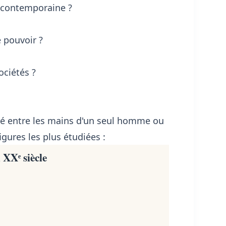
re contemporaine ?
e pouvoir ?
ociétés ?
ré entre les mains d'un seul homme ou
igures les plus étudiées :
 XXᵉ siècle