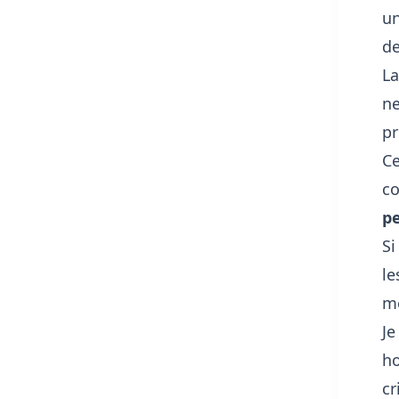
un
de
La
ne
pr
Ce
co
pe
Si
le
mé
Je
ho
cr