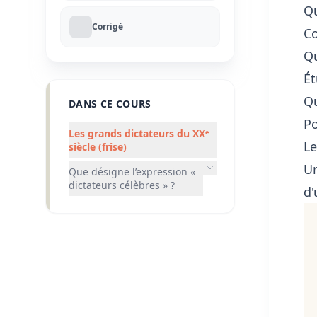
Qu
Corrigé
Co
Qu
Ét
Qu
DANS CE COURS
Po
Les grands dictateurs du XXᵉ
Le
siècle (frise)
Un
Que désigne l’expression «
dictateurs célèbres » ?
d'