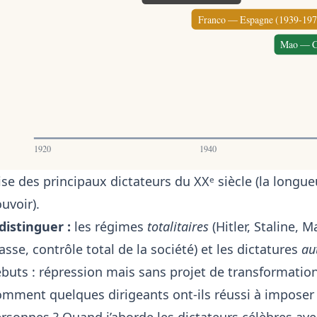
Franco — Espagne (1939-197
Mao — C
1920
1940
ise des principaux dictateurs du XXᵉ siècle (la longu
uvoir).
distinguer :
les régimes
totalitaires
(Hitler, Staline, M
sse, contrôle total de la société) et les dictatures
au
buts : répression mais sans projet de transformation 
mment quelques dirigeants ont-ils réussi à imposer 
rsonnes ? Quand j’aborde les dictateurs célèbres avec