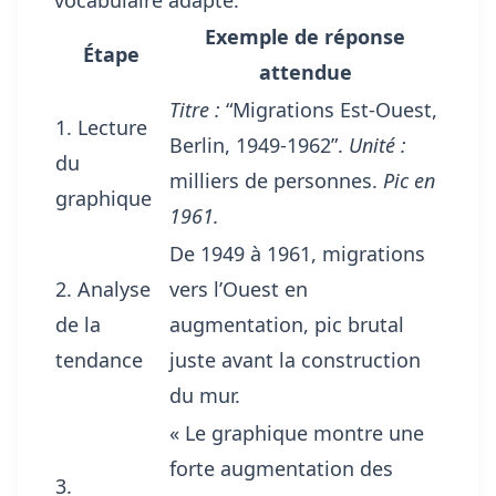
Exemple de réponse
Étape
attendue
Titre :
“Migrations Est-Ouest,
1. Lecture
Berlin, 1949-1962”.
Unité :
du
milliers de personnes.
Pic en
graphique
1961.
De 1949 à 1961, migrations
2. Analyse
vers l’Ouest en
de la
augmentation, pic brutal
tendance
juste avant la construction
du mur.
« Le graphique montre une
forte augmentation des
3.