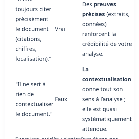
Des
preuves
toujours citer
précises
(extraits,
précisément
données)
le document
Vrai
renforcent la
(citations,
crédibilité de votre
chiffres,
analyse.
localisation)."
La
contextualisation
"Il ne sert à
donne tout son
rien de
Faux
sens à l’analyse ;
contextualiser
elle est quasi
le document."
systématiquement
attendue.
Exercices guidés : s’entraîner étape par