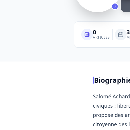
0
3
ARTICLES
M
Biographi
Salomé Achard 
civiques : liber
propose des an
citoyenne des 