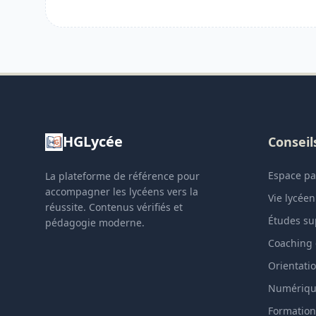
HGLycée
Conseil
Espace pa
La plateforme de référence pour
accompagner les lycéens vers la
Vie lycée
réussite. Contenus vérifiés et
Études sup
pédagogie moderne.
Coaching 
Orientati
Numérique
Formation