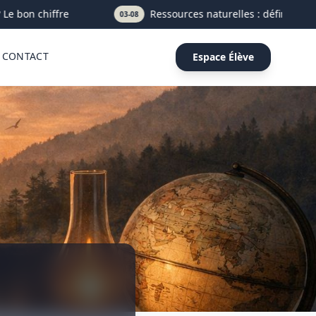
Le bon chiffre
Ressources naturelles : définition, t
03-08
CONTACT
Espace Élève