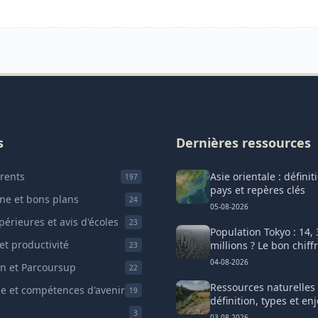
s
Dernières ressources
rents
Asie orientale : définit
197
pays et repères clés
nne et bons plans
24
05-08-2026
érieures et avis d'écoles
23
Population Tokyo : 14,
et productivité
millions ? Le bon chiff
23
04-08-2026
on et Parcoursup
22
Ressources naturelles 
 et compétences d'avenir
19
définition, types et en
3
03-08-2026