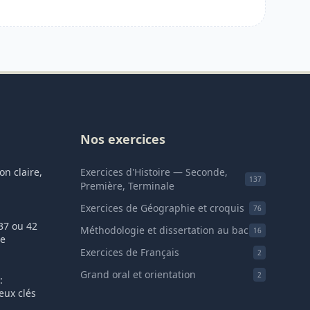
Nos exercices
ion claire,
Exercices d'Histoire — Seconde,
137
Première, Terminale
Exercices de Géographie et croquis
76
 37 ou 42
Méthodologie et dissertation au bac
16
re
Exercices de Français
2
Grand oral et orientation
2
:
jeux clés